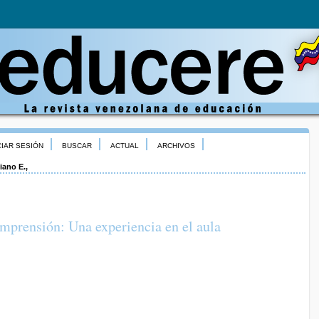
CIAR SESIÓN
BUSCAR
ACTUAL
ARCHIVOS
iano E.,
mprensión: Una experiencia en el aula