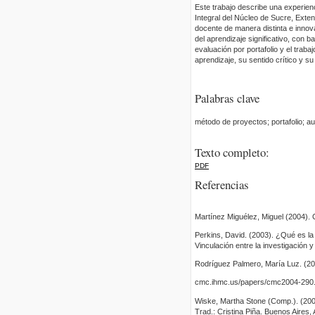
Este trabajo describe una experienc
Integral del Núcleo de Sucre, Exte
docente de manera distinta e innov
del aprendizaje significativo, con 
evaluación por portafolio y el trab
aprendizaje, su sentido crítico y su
Palabras clave
método de proyectos; portafolio; au
Texto completo:
PDF
Referencias
Martínez Miguélez, Miguel (2004). C
Perkins, David. (2003). ¿Qué es l
Vinculación entre la investigación y
Rodríguez Palmero, María Luz. (2004
cmc.ihmc.us/papers/cmc2004-290.
Wiske, Martha Stone (Comp.). (2003
Trad.: Cristina Piña. Buenos Aires, 