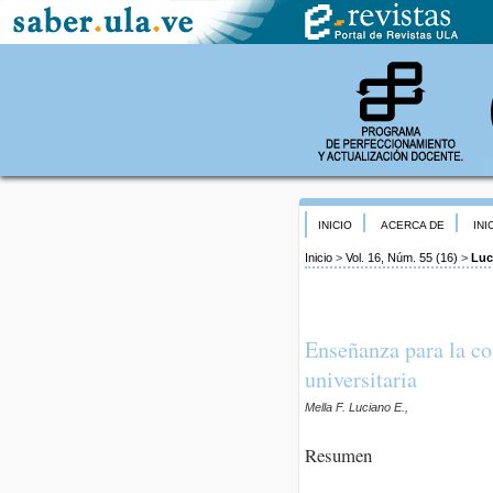
INICIO
ACERCA DE
INI
Inicio
>
Vol. 16, Núm. 55 (16)
>
Luc
Enseñanza para la co
universitaria
Mella F. Luciano E.,
Resumen