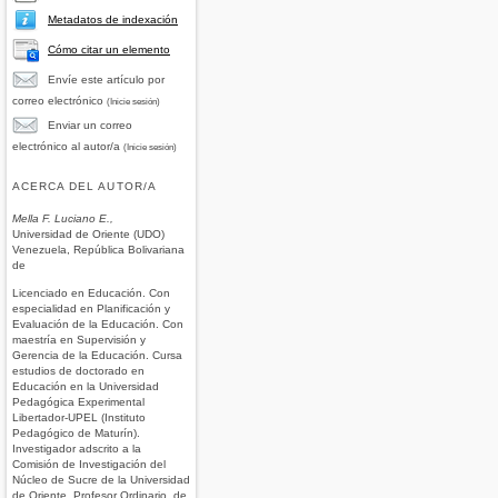
Metadatos de indexación
Cómo citar un elemento
Envíe este artículo por
correo electrónico
(Inicie sesión)
Enviar un correo
electrónico al autor/a
(Inicie sesión)
ACERCA DEL AUTOR/A
Mella F. Luciano E.,
Universidad de Oriente (UDO)
Venezuela, República Bolivariana
de
Licenciado en Educación. Con
especialidad en Planificación y
Evaluación de la Educación. Con
maestría en Supervisión y
Gerencia de la Educación. Cursa
estudios de doctorado en
Educación en la Universidad
Pedagógica Experimental
Libertador-UPEL (Instituto
Pedagógico de Maturín).
Investigador adscrito a la
Comisión de Investigación del
Núcleo de Sucre de la Universidad
de Oriente. Profesor Ordinario, de