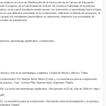
ia vivida en el curso de Planificación de la Instrucción de la Carrera de Educación
nsión Carúpano, de la Universidad de Oriente. Se muestra el abordaje de la práctica
adora, en la cual el estudiante puede asumir con autonomía su aprendizaje hacia el logro
base en una didáctica cimentada en la comprensión. Utilizando el método de proyectos, la
ajo grupal, los estudiantes desarrollaron su autonomía, mejoraron sus estrategias de
 sentido de autoeficacia.
tonomía; aprendizaje significativo; comprensión
iencia y arte en la metodología cualitativa. Ciudad de México, México: Trillas.
a comprensión? En: Martha Stone Wiske (Comp.), La enseñanza para la comprensión.
 la práctica. Trad.: Cristina Piña. Buenos Aires, Argentina: Paidós.
). La teoría del aprendizaje significativo. Recuperado el 02 de Julio de 2009 en: http://
pdf.
). La enseñanza para la comprensión. Vinculación entre la investigación y la práctica.
Argentina: Paidós.