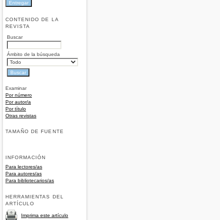
CONTENIDO DE LA
REVISTA
Buscar
Ámbito de la búsqueda
Examinar
Por número
Por autor/a
Por título
Otras revistas
TAMAÑO DE FUENTE
INFORMACIÓN
Para lectores/as
Para autores/as
Para bibliotecarios/as
HERRAMIENTAS DEL
ARTÍCULO
Imprima este artículo