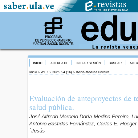
INICIO
ACERCA DE
INICIAR SESIÓN
BUSCAR
ACTU
Inicio
>
Vol. 16, Núm. 54 (16)
>
Doria-Medina Pereira
Evaluación de anteproyectos de te
salud pública.
José Alfredo Marcelo Doria-Medina Pereira, Lu
Antonio Bastidas Fernández, Carlos E. Hoeger 
´Jesús