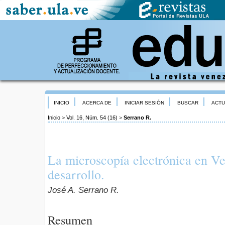
INICIO
ACERCA DE
INICIAR SESIÓN
BUSCAR
ACTU
Inicio
>
Vol. 16, Núm. 54 (16)
>
Serrano R.
La microscopía electrónica en V
desarrollo.
José A. Serrano R.
Resumen