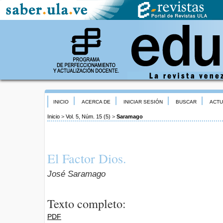
INICIO
ACERCA DE
INICIAR SESIÓN
BUSCAR
ACTU
Inicio
>
Vol. 5, Núm. 15 (5)
>
Saramago
El Factor Dios.
José Saramago
Texto completo:
PDF