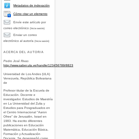
Metadatos de indexación
Cómo citar un elemento
Envíe este artículo por
correo electrónico
(Inicie sesión)
Enviar un correo
electrónico al autor/a
(Inicie sesión)
ACERCA DEL AUTOR/A
Pedro José Rivas
http://www.saber.ula.ve/handle/123456789/8823
Universidad de Los Andes (ULA)
Venezuela, República Bolivariana
de
Profesor titular de la Escuela de
Educación. Docente e
investigador. Estudios de Maestría
en La Universidad del Zulia y
Estudios para Posgraduados en
el Centro Internacional "Aaron
Ofree" de Jerusalén, Israel en
1983. Ha escrito diferentes
publicaciones en Educación
Matemática, Educación Básica,
Formación y Actualización
Docente. Se desempeñó como