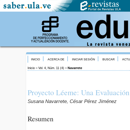
INICIO
ACERCA DE
INICIAR SESIÓN
BUSCAR
ACTU
Inicio
>
Vol. 4, Núm. 11 (4)
>
Navarrete
Proyecto Léeme: Una Evaluación
Susana Navarrete, César Pérez Jiménez
Resumen