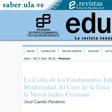
INICIO
ACERCA DE
INICIAR SESIÓN
BUSCAR
ACTU
Inicio
>
Vol. 4, Núm. 08 (4)
>
Perdomo
La Caída de los Fundamentos Edu
Modernidad. El Caso de la Étic
la Moral Judeo-Cristiana
José Camilo Perdomo