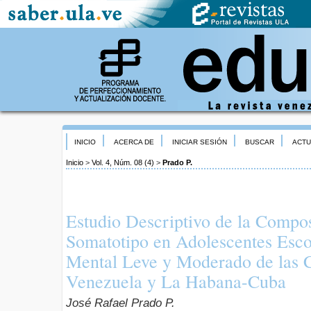
INICIO
ACERCA DE
INICIAR SESIÓN
BUSCAR
ACTU
Inicio
>
Vol. 4, Núm. 08 (4)
>
Prado P.
Estudio Descriptivo de la Compos
Somatotipo en Adolescentes Esco
Mental Leve y Moderado de las 
Venezuela y La Habana-Cuba
José Rafael Prado P.