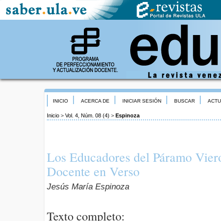
INICIO
ACERCA DE
INICIAR SESIÓN
BUSCAR
ACTU
Inicio
>
Vol. 4, Núm. 08 (4)
>
Espinoza
Los Educadores del Páramo Viero
Docente en Verso
Jesús María Espinoza
Texto completo: