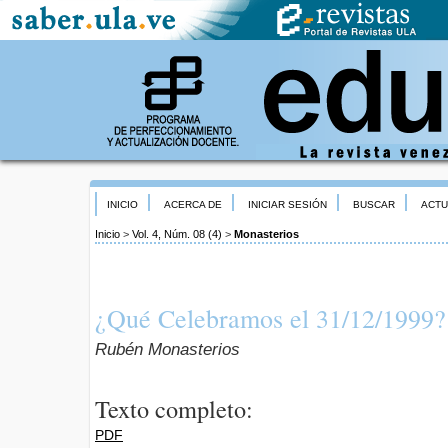
INICIO
ACERCA DE
INICIAR SESIÓN
BUSCAR
ACTU
Inicio
>
Vol. 4, Núm. 08 (4)
>
Monasterios
¿Qué Celebramos el 31/12/1999?
Rubén Monasterios
Texto completo:
PDF