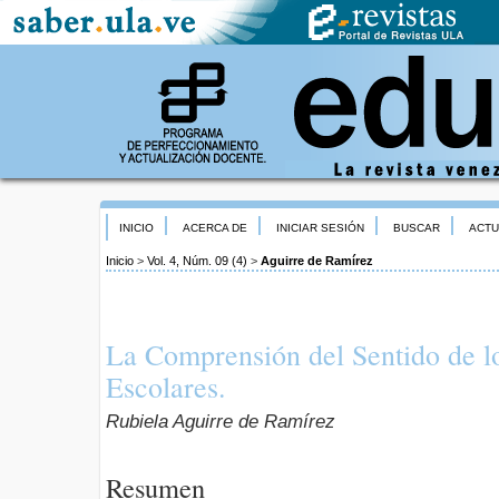
INICIO
ACERCA DE
INICIAR SESIÓN
BUSCAR
ACTU
Inicio
>
Vol. 4, Núm. 09 (4)
>
Aguirre de Ramírez
La Comprensión del Sentido de l
Escolares.
Rubiela Aguirre de Ramírez
Resumen