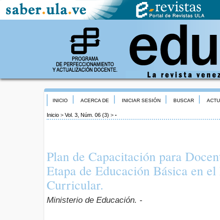
INICIO
ACERCA DE
INICIAR SESIÓN
BUSCAR
ACTU
Inicio
>
Vol. 3, Núm. 06 (3)
>
-
Plan de Capacitación para Docen
Etapa de Educación Básica en el
Curricular.
Ministerio de Educación. -