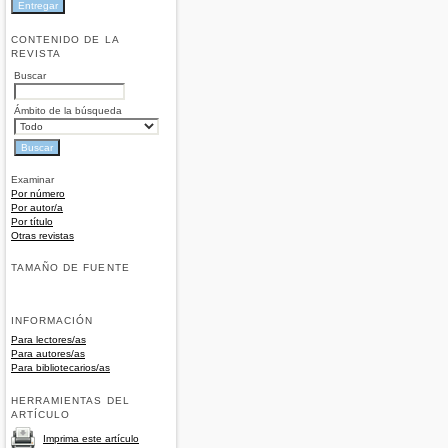
CONTENIDO DE LA
REVISTA
Buscar
Ámbito de la búsqueda
Examinar
Por número
Por autor/a
Por título
Otras revistas
TAMAÑO DE FUENTE
INFORMACIÓN
Para lectores/as
Para autores/as
Para bibliotecarios/as
HERRAMIENTAS DEL
ARTÍCULO
Imprima este artículo