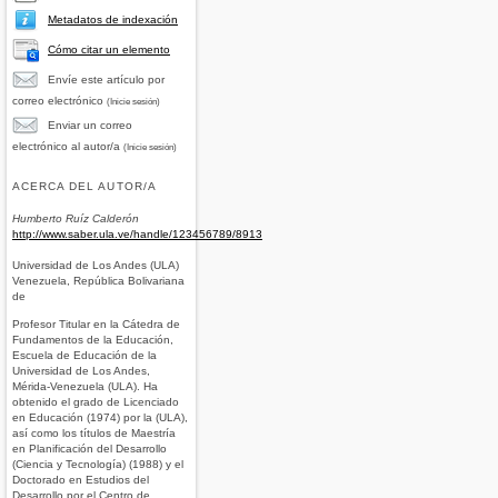
Metadatos de indexación
Cómo citar un elemento
Envíe este artículo por
correo electrónico
(Inicie sesión)
Enviar un correo
electrónico al autor/a
(Inicie sesión)
ACERCA DEL AUTOR/A
Humberto Ruíz Calderón
http://www.saber.ula.ve/handle/123456789/8913
Universidad de Los Andes (ULA)
Venezuela, República Bolivariana
de
Profesor Titular en la Cátedra de
Fundamentos de la Educación,
Escuela de Educación de la
Universidad de Los Andes,
Mérida-Venezuela (ULA). Ha
obtenido el grado de Licenciado
en Educación (1974) por la (ULA),
así como los títulos de Maestría
en Planificación del Desarrollo
(Ciencia y Tecnología) (1988) y el
Doctorado en Estudios del
Desarrollo por el Centro de