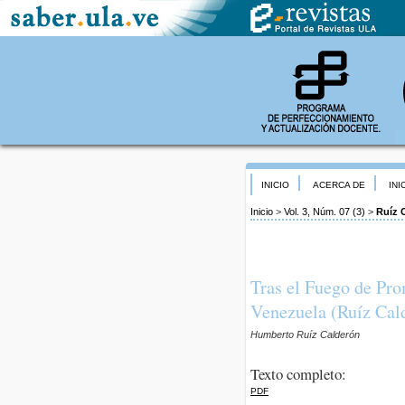
INICIO
ACERCA DE
INI
Inicio
>
Vol. 3, Núm. 07 (3)
>
Ruíz 
Tras el Fuego de Pro
Venezuela (Ruíz Cal
Humberto Ruíz Calderón
Texto completo:
PDF