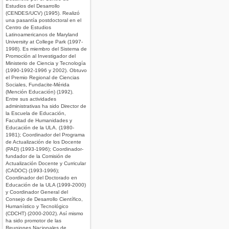
Estudios del Desarrollo
(CENDES/UCV) (1995). Realizó
una pasantía postdoctoral en el
Centro de Estudios
Latinoamericanos de Maryland
University at College Park (1997-
1998). Es miembro del Sistema de
Promoción al Investigador del
Ministerio de Ciencia y Tecnología
(1990-1992-1996 y 2002). Obtuvo
el Premio Regional de Ciencias
Sociales, Fundacite-Mérida
(Mención Educación) (1992).
Entre sus actividades
administrativas ha sido Director de
la Escuela de Educación,
Facultad de Humanidades y
Educación de la ULA. (1980-
1981); Coordinador del Programa
de Actualización de los Docente
(PAD) (1993-1996); Coordinador-
fundador de la Comisión de
Actualización Docente y Curricular
(CADOC) (1993-1996);
Coordinador del Doctorado en
Educación de la ULA (1999-2000)
y Coordinador General del
Consejo de Desarrollo Científico,
Humanístico y Tecnológico
(CDCHT) (2000-2002). Así mismo
ha sido promotor de las
Reuniones Nacionales de