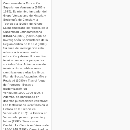
Currículum de la Educación
Superior en Venezuela (1983 y
1985). Es miembro fundador del
Grupo Venezolano de Historia y
Sociología de Ciencia y la
Tecnología (1985), del Grupo
Latinoamericano de Historia de la
Universidad Latinoamericana
(HISULA) (2000) y del Grupo de
Investigación Sociohistórica de la
Región Andina de la ULA (2000).
Su línea de investigación está
referida a la relación entre
educación y desarrollo científico
técnico desde una perspectiva
socio-histórica. Autor de más de
treinta y cinco publicaciones
científicas entre ellas los libros:
Plan de Becas Ayacucho: Mito y
Realidad (1980) y Tras el fuego
de Prometeo: Becas y
modernización en
Venezuela:1900-1996 (1997).
Además, ha participado en
diversas publicaciones colectivas:
Las Instituciones Científicas en la
Historia de la Ciencia en
Venezuela (1987); La Ciencia en
Venezuela: pasado, presente y
futuro (1992); Tiempos de
Cambio. La Ciencia en Venezuela
1936-1948 (1992); Capacidad de