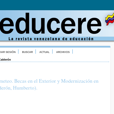
CIAR SESIÓN
BUSCAR
ACTUAL
ARCHIVOS
Calderón
meteo. Becas en el Exterior y Modernización en
derón, Humberto).