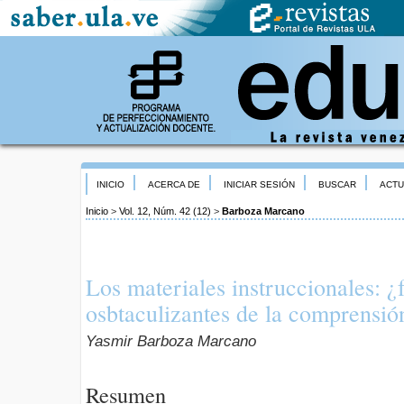
INICIO
ACERCA DE
INICIAR SESIÓN
BUSCAR
ACTU
Inicio
>
Vol. 12, Núm. 42 (12)
>
Barboza Marcano
Los materiales instruccionales: ¿
osbtaculizantes de la comprensión
Yasmir Barboza Marcano
Resumen