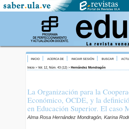
INICIO
ACERCA DE
INICIAR SESIÓN
BUSCAR
ACTU
Inicio
>
Vol. 12, Núm. 43 (12)
>
Hernández Mondragón
La Organización para la Cooperac
Económico, OCDE, y la definici
en Educación Superior. El caso 
Alma Rosa Hernández Mondragón, Karina Rodr