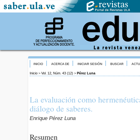
INICIO
ACERCA DE
INICIAR SESIÓN
BUSCAR
ACTU
Inicio
>
Vol. 12, Núm. 43 (12)
>
Pérez Luna
La evaluación como hermenéutica
diálogo de saberes.
Enrique Pérez Luna
Resumen