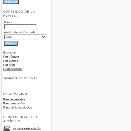
CONTENIDO DE LA
REVISTA
Buscar
Ámbito de la búsqueda
Examinar
Por número
Por autor/a
Por título
Otras revistas
TAMAÑO DE FUENTE
INFORMACIÓN
Para lectores/as
Para autores/as
Para bibliotecarios/as
HERRAMIENTAS DEL
ARTÍCULO
Imprima este artículo