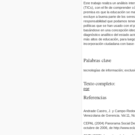
Este trabajo realiza un análisis int
(TICs), con el fin de comprender c
premisa es que la educación se man
excluye a buena parte de los seres
responsabilidad que podamos tener
políticas que se han usado con el 
basándose en una concepción ideoló
diagnóstico analítico del estado ac
más altos de educación, para lueg
incorporación ciudadana con base en
Palabras clave
tecnologías de información; exclus
Texto completo:
PDF
Referencias
Andrade Castro, J. y Campo-Redondo
Venezolana de Gerencia. Vol.11, No
CEPAL (2004) Panorama Social De A
octubre de 2006, de http://www.ec