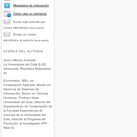
Metadatos de indexación
Cómo citar un elemento
Envíe este artículo por
correo electrónico
(Inicie sesión)
Enviar un correo
electrónico al autor/a
(Inicie sesión)
ACERCA DEL AUTOR/A
Jesús Alberto Andrade
La Universidad del Zulia (LUZ)
Venezuela, República Bolivariana
de
Economista. MSci. en
Computación Aplicada. Master en
Gerencia de Sistemas de
Información. Doctor en Ciencias
Humanas. Profesor titular
Universidad del Zulia, Director del
Departamento de Computación de
la Facultad Experimental de
Ciencias de la Universidad del
Zulia. Adscrito al Programa de
Promoción al Investigador (PPI -
Nivel II).