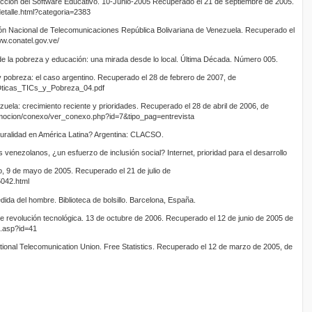
ucción del Software Educativo. 10-Junio-2005 Recuperado el 21 de septiembre de 2005.
detalle.html?categoria=2383
n Nacional de Telecomunicaciones República Bolivariana de Venezuela. Recuperado el
ww.conatel.gov.ve/
e la pobreza y educación: una mirada desde lo local. Última Década. Número 005.
 y pobreza: el caso argentino. Recuperado el 28 de febrero de 2007, de
EDticas_TICs_y_Pobreza_04.pdf
zuela: crecimiento reciente y prioridades. Recuperado el 28 de abril de 2006, de
omocion/conexo/ver_conexo.php?id=7&tipo_pag=entrevista
uralidad en América Latina? Argentina: CLACSO.
 venezolanos, ¿un esfuerzo de inclusión social? Internet, prioridad para el desarrollo
ico, 9 de mayo de 2005. Recuperado el 21 de julio de
5042.html
ida del hombre. Biblioteca de bolsillo. Barcelona, España.
e revolución tecnológica. 13 de octubre de 2006. Recuperado el 12 de junio de 2005 de
1.asp?id=41
ational Telecomunication Union. Free Statistics. Recuperado el 12 de marzo de 2005, de