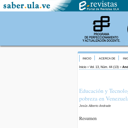
INICIO
ACERCA DE
INI
Inicio
>
Vol. 13, Núm. 44 (13)
>
And
Educación y Tecnolog
pobreza en Venezuel
Jesús Alberto Andrade
Resumen