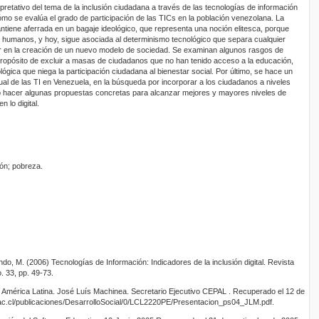
erpretativo del tema de la inclusión ciudadana a través de las tecnologías de información
ómo se evalúa el grado de participación de las TICs en la población venezolana. La
tiene aferrada en un bagaje ideológico, que representa una noción elitesca, porque
 humanos, y hoy, sigue asociada al determinismo tecnológico que separa cualquier
 en la creación de un nuevo modelo de sociedad. Se examinan algunos rasgos de
propósito de excluir a masas de ciudadanos que no han tenido acceso a la educación,
gica que niega la participación ciudadana al bienestar social. Por último, se hace un
tual de las TI en Venezuela, en la búsqueda por incorporar a los ciudadanos a niveles
o hacer algunas propuestas concretas para alcanzar mejores y mayores niveles de
 lo digital.
ión; pobreza.
, M. (2006) Tecnologías de Información: Indicadores de la inclusión digital. Revista
. 33, pp. 49-73.
mérica Latina. José Luís Machinea. Secretario Ejecutivo CEPAL . Recuperado el 12 de
lac.cl/publicaciones/DesarrolloSocial/0/LCL2220PE/Presentacion_ps04_JLM.pdf.