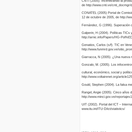
CNTI (2005). Incentivando la prod
de http://www.cnti.ve/cnti_docmgr/
CONATEL (2005) Portal de Comisió
12 de octubre de 2005, de http://w
Fernández, G (1996). Superación d
Galperin, H (2004). Políticas TICs
http://arnic.info/Papers/HG-Pol%
Genatios, Carlos (s/f). TIC en Vene
http://www.funmrd.gov.ve/sitio_pr
Giarracca, N (2005). ¿Una nueva r
Gonzalo, M. (2005). Los infocentros
cultural, económico, social y polít
http://www.voltairenet.org/article12
Gould, Stephen (2004). La falsa med
Rangel, Angie (2005). Cinco años d
http://www.minci.gov.ve/reportajes
UIT (2002). Portal del ICT – Intern
www.itu.int/ITU-D/ict/statistics/