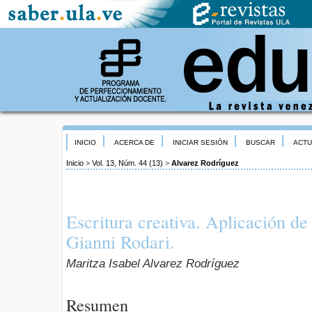
INICIO
ACERCA DE
INICIAR SESIÓN
BUSCAR
ACTU
Inicio
>
Vol. 13, Núm. 44 (13)
>
Alvarez Rodríguez
Escritura creativa. Aplicación de 
Gianni Rodari.
Maritza Isabel Alvarez Rodríguez
Resumen