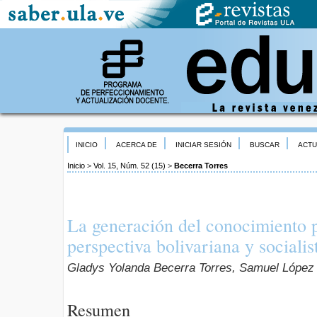
INICIO
ACERCA DE
INICIAR SESIÓN
BUSCAR
ACTU
Inicio
>
Vol. 15, Núm. 52 (15)
>
Becerra Torres
La generación del conocimiento 
perspectiva bolivariana y socialis
Gladys Yolanda Becerra Torres, Samuel López
Resumen