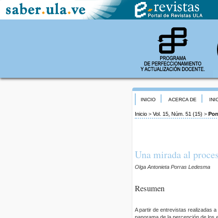
INICIO
ACERCA DE
INI
Inicio
>
Vol. 15, Núm. 51 (15)
>
Por
Una mirada al proces
Olga Antonieta Porras Ledesma
Resumen
A partir de entrevistas realizadas 
panorama de la percepción de los en