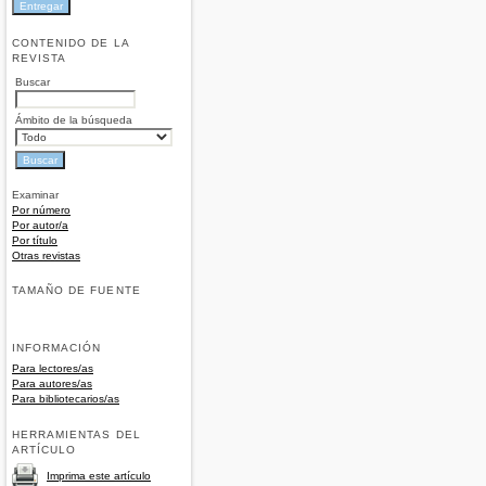
CONTENIDO DE LA
REVISTA
Buscar
Ámbito de la búsqueda
Examinar
Por número
Por autor/a
Por título
Otras revistas
TAMAÑO DE FUENTE
INFORMACIÓN
Para lectores/as
Para autores/as
Para bibliotecarios/as
HERRAMIENTAS DEL
ARTÍCULO
Imprima este artículo