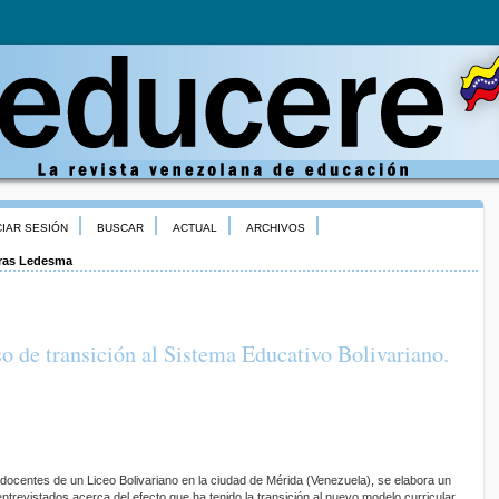
CIAR SESIÓN
BUSCAR
ACTUAL
ARCHIVOS
ras Ledesma
o de transición al Sistema Educativo Bolivariano.
a docentes de un Liceo Bolivariano en la ciudad de Mérida (Venezuela), se elabora un
trevistados acerca del efecto que ha tenido la transición al nuevo modelo curricular