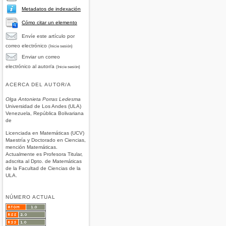
Metadatos de indexación
Cómo citar un elemento
Envíe este artículo por
correo electrónico
(Inicie sesión)
Enviar un correo
electrónico al autor/a
(Inicie sesión)
ACERCA DEL AUTOR/A
Olga Antonieta Porras Ledesma
Universidad de Los Andes (ULA)
Venezuela, República Bolivariana
de
Licenciada en Matemáticas (UCV)
Maestría y Doctorado en Ciencias,
mención Matemáticas.
Actualmente es Profesora Titular,
adscrita al Dpto. de Matemáticas
de la Facultad de Ciencias de la
ULA.
NÚMERO ACTUAL