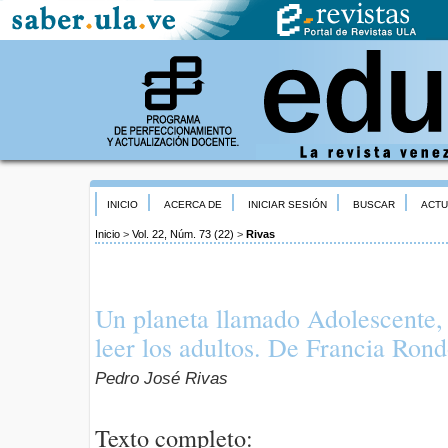
INICIO
ACERCA DE
INICIAR SESIÓN
BUSCAR
ACTU
Inicio
>
Vol. 22, Núm. 73 (22)
>
Rivas
Un planeta llamado Adolescente,
leer los adultos. De Francia Rond
Pedro José Rivas
Texto completo: