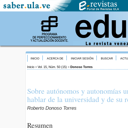
INICIO
ACERCA DE
INICIAR SESIÓN
BUSCAR
ACTU
Inicio
>
Vol. 15, Núm. 50 (15)
>
Donoso Torres
Sobre autónomos y autonomías un
hablar de la universidad y de su 
Roberto Donoso Torres
Resumen