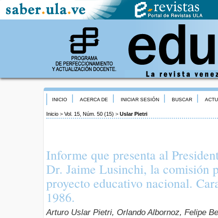
INICIO
ACERCA DE
INICIAR SESIÓN
BUSCAR
ACTU
Inicio
>
Vol. 15, Núm. 50 (15)
>
Uslar Pietri
Informe que presenta al President
Dr. Jaime Lusinchi, la comisión p
proyecto educativo nacional. Car
1986.
Arturo Uslar Pietri, Orlando Albornoz, Felipe B