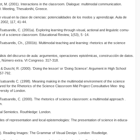
t, M. (2001). Interactions in the classroom. Dialogue: multimodal communication.
 Meeting, Thesalonihi, Greece.
n visual en la clase de ciencias: potencialidades de los modos y aprendizaje. Aula de
 2002, 117, 41-44.
Tsatsarelis, C. (2001a). Exploring learning through visual, actional and linguistic comu-
t of a science classroom. Educational Review, 1(53), 5 -14.
Tsatsarelis, Ch., (2001b). Multimodal teaching and learning: rhetorics at the science
lisis del discurso de aula: argumentos, operaciones epistémicas, construcción de datos.
, Número extra. VI Congreso. 317-318.
 & Duschl, R. (2000). ‘Doing the lesson’ or ‘Doing Science’: Argument in High School
757-792.
Tsatsarelis C. (1998). Meaning making in the multimodal environment of the science
ed for the Rhetorics of the Science Classroom Mid Project Consultative Mee- ting.
versity of London.
 Tsatsarelis, C. (2000). The rhetorics of science classroom: a multimodal approach .
n.
al Semiotics. Routhledge: London.
es of representation and local epistemologies: The presentation of science in educa-
). Reading Images: The Grammar of Visual Design. London: Routledge.