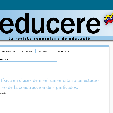
CIAR SESIÓN
BUSCAR
ACTUAL
ARCHIVOS
úndez
física en clases de nivel universitario un estudio
vo de la construcción de significados.
tells