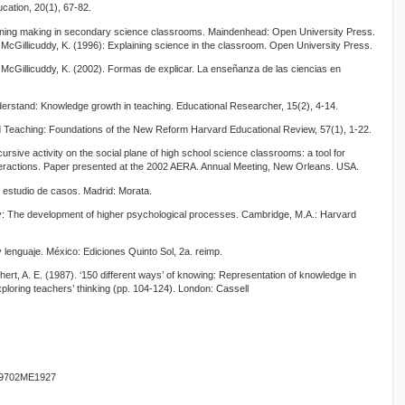
ucation, 20(1), 67-82.
eaning making in secondary science classrooms. Maindenhead: Open University Press.
& McGillicuddy, K. (1996): Explaining science in the classroom. Open University Press.
& McGillicuddy, K. (2002). Formas de explicar. La enseñanza de las ciencias en
erstand: Knowledge growth in teaching. Educational Researcher, 15(2), 4-14.
 Teaching: Foundations of the New Reform Harvard Educational Review, 57(1), 1-22.
cursive activity on the social plane of high school science classrooms: a tool for
teractions. Paper presented at the 2002 AERA. Annual Meeting, New Orleans. USA.
n estudio de casos. Madrid: Morata.
ty: The development of higher psychological processes. Cambridge, M.A.: Harvard
 lenguaje. México: Ediciones Quinto Sol, 2a. reimp.
hert, A. E. (1987). ‘150 different ways’ of knowing: Representation of knowledge in
xploring teachers’ thinking (pp. 104-124). London: Cassell
9702ME1927