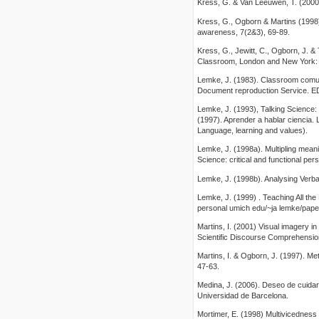
Kress, G. & Van Leeuwen, T. (2000
Kress, G., Ogborn & Martins (1998)
awareness, 7(2&3), 69-89.
Kress, G., Jewitt, C., Ogborn, J. &
Classroom, London and New York:
Lemke, J. (1983). Classroom comuni
Document reproduction Service. E
Lemke, J. (1993), Talking Science
(1997). Aprender a hablar ciencia. L
Language, learning and values).
Lemke, J. (1998a). Multipling meanin
Science: critical and functional pe
Lemke, J. (1998b). Analysing Verba
Lemke, J. (1999) . Teaching All th
personal umich edu/~ja lemke/paper
Martins, I. (2001) Visual imagery i
Scientific Discourse Comprehensi
Martins, I. & Ogborn, J. (1997). Me
47-63.
Medina, J. (2006). Deseo de cuidar
Universidad de Barcelona.
Mortimer, E. (1998) Multivicedness 