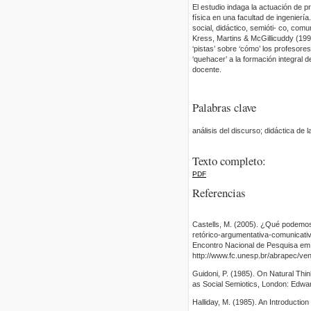
El estudio indaga la actuación de p
física en una facultad de ingenierí
social, didáctico, semióti- co, com
Kress, Martins & McGillicuddy (199
‘pistas’ sobre ‘cómo’ los profesores
‘quehacer’ a la formación integral 
docente.
Palabras clave
análisis del discurso; didáctica de 
Texto completo:
PDF
Referencias
Castells, M. (2005). ¿Qué podemos
retórico-argumentativa-comunicativ
Encontro Nacional de Pesquisa em
http://www.fc.unesp.br/abrapec/ve
Guidoni, P. (1985). On Natural Thi
as Social Semiotics, London: Edwar
Halliday, M. (1985). An Introductio