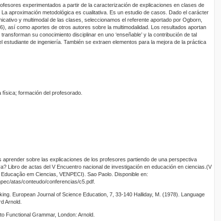
rofesores experimentados a partir de la caracterización de explicaciones en clases de
a. La aproximación metodológica es cualitativa. Es un estudio de casos. Dado el carácter
unicativo y multimodal de las clases, seleccionamos el referente aportado por Ogborn,
6), así como aportes de otros autores sobre la multimodalidad. Los resultados aportan
 transforman su conocimiento disciplinar en uno ‘enseñable’ y la contribución de tal
del estudiante de ingeniería. También se extraen elementos para la mejora de la práctica
la física; formación del profesorado.
 aprender sobre las explicaciones de los profesores partiendo de una perspectiva
a? Libro de actas del V Encuentro nacional de investigación en educación en ciencias.(V
 Educação em Ciencias, VENPECI). Sao Paolo. Disponible en:
npec/atas/conteudo/conferencias/c5.pdf.
nking. European Journal of Science Education, 7, 33-140 Halliday, M. (1978). Language
d Arnold.
n to Functional Grammar, London: Arnold.