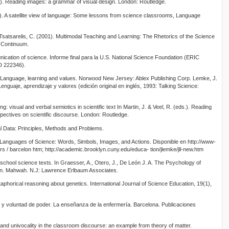
). Reading images: a grammar of visual design. London: Routledge.
. A satellite view of language: Some lessons from science classrooms, Language
 Tsatsarelis, C. (2001). Multimodal Teaching and Learning: The Rhetorics of the Science
 Continuum.
cation of science. Informe final para la U.S. National Science Foundation (ERIC
D 222346).
: Language, learning and values. Norwood New Jersey: Ablex Publishing Corp. Lemke, J.
enguaje, aprendizaje y valores (edición original en inglés, 1993: Talking Science:
g: visual and verbal semiotics in scientific text In Martin, J. & Veel, R. (eds.). Reading
rspectives on scientific discourse. London: Routledge.
l Data: Principles, Methods and Problems.
e Languages of Science: Words, Simbols, Images, and Actions. Disponible en http://www-
s / barcelon htm; http://academic.brooklyn.cuny.edu/educa- tion/jlemke/jll-new.htm
n school science texts. In Graesser, A., Otero, J., De León J. A. The Psychology of
on. Mahwah. N.J: Lawrence Erlbaum Associates.
taphorical reasoning about genetics. International Journal of Science Education, 19(1),
 y voluntad de poder. La enseñanza de la enfermería. Barcelona. Publicaciones
and univocality in the classroom discourse: an example from theory of matter.