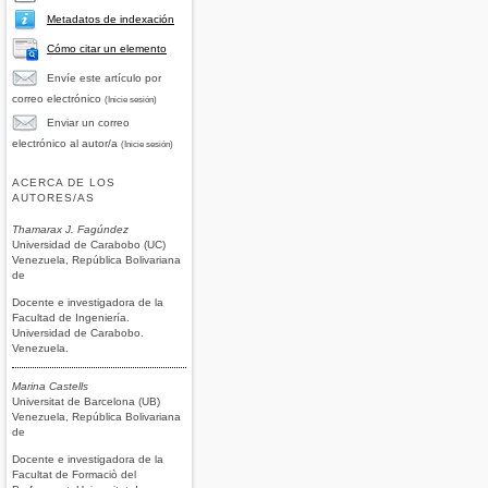
Metadatos de indexación
Cómo citar un elemento
Envíe este artículo por
correo electrónico
(Inicie sesión)
Enviar un correo
electrónico al autor/a
(Inicie sesión)
ACERCA DE LOS
AUTORES/AS
Thamarax J. Fagúndez
Universidad de Carabobo (UC)
Venezuela, República Bolivariana
de
Docente e investigadora de la
Facultad de Ingeniería.
Universidad de Carabobo.
Venezuela.
Marina Castells
Universitat de Barcelona (UB)
Venezuela, República Bolivariana
de
Docente e investigadora de la
Facultat de Formaciò del