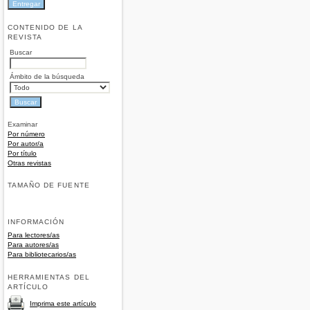
CONTENIDO DE LA
REVISTA
Buscar
Ámbito de la búsqueda
Examinar
Por número
Por autor/a
Por título
Otras revistas
TAMAÑO DE FUENTE
INFORMACIÓN
Para lectores/as
Para autores/as
Para bibliotecarios/as
HERRAMIENTAS DEL
ARTÍCULO
Imprima este artículo