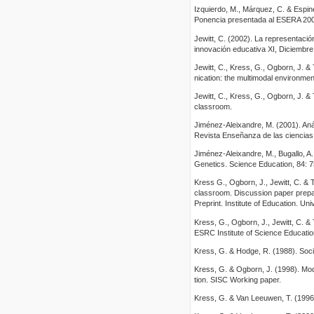
Izquierdo, M., Márquez, C. & Espine
Ponencia presentada al ESERA 200.
Jewitt, C. (2002). La representació
innovación educativa XI, Diciembre
Jewitt, C., Kress, G., Ogborn, J. & 
nication: the multimodal environmen
Jewitt, C., Kress, G., Ogborn, J. & 
classroom.
Jiménez-Aleixandre, M. (2001). Aná
Revista Enseñanza de las ciencias
Jiménez-Aleixandre, M., Bugallo, A.
Genetics. Science Education, 84: 
Kress G., Ogborn, J., Jewitt, C. & 
classroom. Discussion paper prepar
Preprint. Institute of Education. Uni
Kress, G., Ogborn, J., Jewitt, C. &
ESRC Institute of Science Educatio
Kress, G. & Hodge, R. (1988). Soci
Kress, G. & Ogborn, J. (1998). Mod
tion. SISC Working paper.
Kress, G. & Van Leeuwen, T. (1996