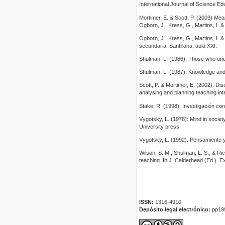
International Journal of Science Ed
Mortimer, E. & Scott, P. (2003) M
Ogborn, J., Kress, G., Martins, I. 
Ogborn, J., Kress, G., Martins, I. 
secundaria. Santillana, aula XXI.
Shulman, L. (1986). Those who und
Shulman, L. (1987). Knowledge and
Scott, P. & Mortimer, E. (2002). Dis
analysing and planning teaching in
Stake, R. (1998). Investigación co
Vygotsky, L. (1978): Mind in socie
University press.
Vygotsky, L. (1992). Pensamiento y
Wilson, S. M., Shulman, L. S., & Ric
teaching. In J. Calderhead (Ed.). E
ISSN:
1316-4910
Depósito legal electrónico:
pp19