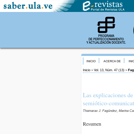
INICIO
ACERCA DE
INI
Inicio
>
Vol. 13, Núm. 47 (13)
>
Fag
Las explicaciones de 
semiótico-comunicati
Thamarax J. Fagúndez, Marina Cas
Resumen