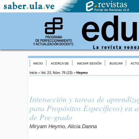
INICIO
ACERCA DE
INICIAR SESIÓN
BUSCAR
ACTU
Inicio
>
Vol. 23, Núm. 76 (23)
>
Heymo
Interacción y tareas de aprendiza
para Propósitos Específicos) en a
de Pre-grado
Miryam Heymo, Alicia Danna