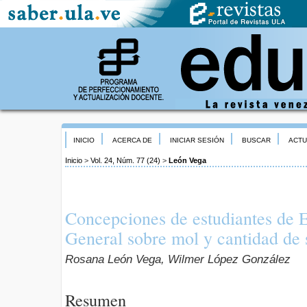
INICIO
ACERCA DE
INICIAR SESIÓN
BUSCAR
ACTU
Inicio
>
Vol. 24, Núm. 77 (24)
>
León Vega
Concepciones de estudiantes de
General sobre mol y cantidad de 
Rosana León Vega, Wilmer López González
Resumen