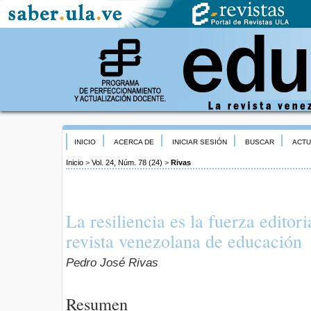
INICIO
ACERCA DE
INICIAR SESIÓN
BUSCAR
ACTU
Inicio
>
Vol. 24, Núm. 78 (24)
>
Rivas
La resiliencia es la fuerza editor
revista venezolana de educación
Pedro José Rivas
Resumen