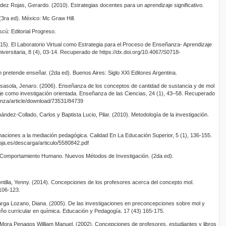
dez Rojas, Gerardo. (2010). Estrategias docentes para un aprendizaje significativo.
 (3ra ed). México: Mc Graw Hill.
scú: Editorial Progreso.
015). El Laboratorio Virtual como Estrategia para el Proceso de Enseñanza- Aprendizaje
versitaria, 8 (4), 03-14. Recuperado de https://dx.doi.org/10.4067/S0718-
n pretende enseñar. (2da ed). Buenos Aires: Siglo XXI Editores Argentina.
isasola, Jenaro. (2006). Enseñanza de los conceptos de cantidad de sustancia y de mol
e como investigación orientada. Enseñanza de las Ciencias, 24 (1), 43–58. Recuperado
nza/article/download/73531/84739
dez-Collado, Carlos y Baptista Lucio, Pilar. (2010). Metodología de la investigación.
maciones a la mediación pedagógica. Calidad En La Educación Superior, 5 (1), 136-155.
ioja.es/descarga/articulo/5580842.pdf
. Comportamiento Humano. Nuevos Métodos de Investigación. (2da ed).
ntilla, Yenny. (2014). Concepciones de los profesores acerca del concepto mol.
106-123.
rga Lozano, Diana. (2005). De las investigaciones en preconcepciones sobre mol y
seño curricular en química. Educación y Pedagogía. 17 (43) 165-175.
Mora Penagos William Manuel. (2002). Concepciones de profesores, estudiantes y libros