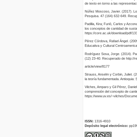
de texto en torno a las representa
Núñez Moscoso, Javier. (2017). Lo
Pesquisa. 47 (164) 632-649. Recup
Padilla, Kira; Furió, Carlos y Azco
los conceptos de cantidad de susta
https://core.ac.uk/download/pdf/13
Pérez Córdova, Rafael Ángel. (2009
Educativa y Cultural Centroameri
Rodríguez Sosa, Jorge. (2014). Pa
(12) 23-40. Recuperado de http://
article/view/8177
Strauss, Anselm y Corbin, Juliet. (
la teoría fundamentada. Antioquia: 
Vilches, Amparo y Gil Pérez, Daniel
comprensión del concepto de canti
https://www.uv.es/~vilches/Docum
ISSN:
1316-4910
Depósito legal electrónico:
pp19