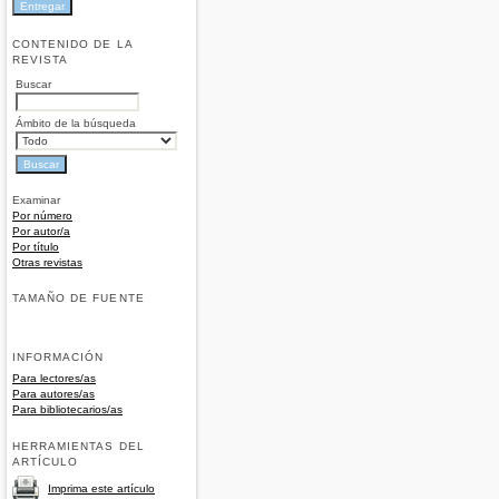
CONTENIDO DE LA
REVISTA
Buscar
Ámbito de la búsqueda
Examinar
Por número
Por autor/a
Por título
Otras revistas
TAMAÑO DE FUENTE
INFORMACIÓN
Para lectores/as
Para autores/as
Para bibliotecarios/as
HERRAMIENTAS DEL
ARTÍCULO
Imprima este artículo