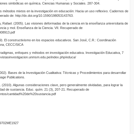
ciones simbólicas en química. Ciencias Humanas y Sociales. 287-304.
s métodos mixtos en la investigación en educación: Hacia un uso reflexivo. Cadernos de
erado de: http://dx.doi.org/10.1590/198053143763.
na, Rafael. (2005). Las visiones deformadas de la ciencia en la enseñanza universitaria de
ncia y mol. Enseñanza de la Ciencia. VII. Recuperado de
308913.pdf
). El constructivismo en los espacios educativos. San José, C.R.: Coordinación
cana, CECC/SICA
radigmas, enfoques y métodos en investigación educativa. Investigación Educativa, 7
revistasinvestigacion.unmsm.edu.pe/index.php/educa/
2002). Bases de la Investigación Cualitativa: Técnicas y Procedimientos para desarrollar
Sage Publications.
. (2010). Algunas consideraciones clave, pero generalmente olvidadas, para lograr la
dad de sustancia. Educ. quím. 21 (3), 207-21. Recuperado de
entos/cantidad%20de%20sustancia.pdf
9702ME1927