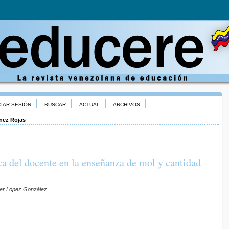
CIAR SESIÓN
BUSCAR
ACTUAL
ARCHIVOS
nez Rojas
 del docente en la enseñanza de mol y cantidad
mer López González