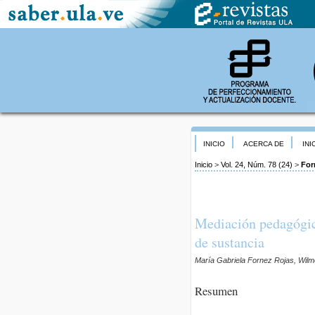
INICIO
ACERCA DE
INI
Inicio
>
Vol. 24, Núm. 78 (24)
>
For
Mediación pedagógica
de sustancia
María Gabriela Fornez Rojas, Wil
Resumen