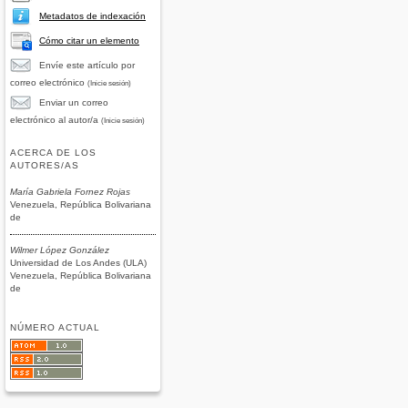
Metadatos de indexación
Cómo citar un elemento
Envíe este artículo por
correo electrónico
(Inicie sesión)
Enviar un correo
electrónico al autor/a
(Inicie sesión)
ACERCA DE LOS
AUTORES/AS
María Gabriela Fornez Rojas
Venezuela, República Bolivariana
de
Wilmer López González
Universidad de Los Andes (ULA)
Venezuela, República Bolivariana
de
NÚMERO ACTUAL