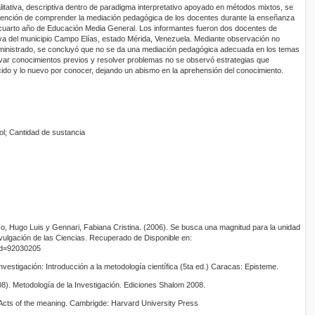
litativa, descriptiva dentro de paradigma interpretativo apoyado en métodos mixtos, se
 intención de comprender la mediación pedagógica de los docentes durante la enseñanza
 cuarto año de Educación Media General. Los informantes fueron dos docentes de
iva del municipio Campo Elías, estado Mérida, Venezuela. Mediante observación no
administrado, se concluyó que no se da una mediación pedagógica adecuada en los temas
ctivar conocimientos previos y resolver problemas no se observó estrategias que
ido y lo nuevo por conocer, dejando un abismo en la aprehensión del conocimiento.
l; Cantidad de sustancia
, Hugo Luis y Gennari, Fabiana Cristina. (2006). Se busca una magnitud para la unidad
ulgación de las Ciencias. Recuperado de Disponible en:
?id=92030205
Investigación: Introducción a la metodología científica (5ta ed.) Caracas: Episteme.
8). Metodología de la Investigación. Ediciones Shalom 2008.
Acts of the meaning. Cambrigde: Harvard University Press