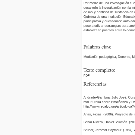
Por medio de una investigación cua
desarrolló la investigación con la
de mol y cantidad de sustancia en
Química de una Institución Educat
participativa y cuestionario auto 
pese a utilizar estrategias para a
establezcan puentes entre lo conoc
Palabras clave
Mediación pedagógica; Docente; Mo
Texto completo:
PDF
Referencias
Andrade-Gamboa, Julio José; Corso
mol. Eureka sobre Enseñanza y Div
http://www.redalyc.org/articulo.oa
Arias, Fidias. (2006). Proyecto de 
Behar Rivero, Daniel Salomón. (200
Bruner, Jeromer Seymour. (1987). 