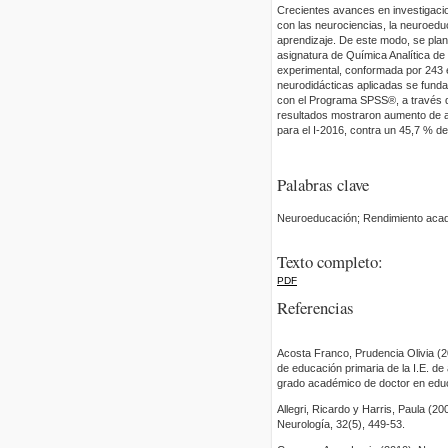
Crecientes avances en investigaci
con las neurociencias, la neuroedu
aprendizaje. De este modo, se plan
asignatura de Química Analítica de l
experimental, conformada por 243 e
neurodidácticas aplicadas se funda
con el Programa SPSS®, a través d
resultados mostraron aumento de a
para el I-2016, contra un 45,7 % de
Palabras clave
Neuroeducación; Rendimiento acad
Texto completo:
PDF
Referencias
Acosta Franco, Prudencia Olivia (20
de educación primaria de la I.E. de 
grado académico de doctor en educ
Allegri, Ricardo y Harris, Paula (2
Neurología, 32(5), 449-53.