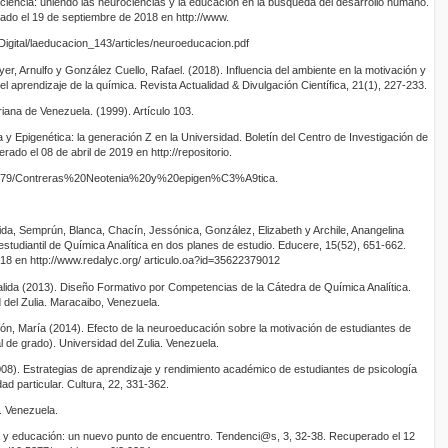
iencia: uniendo las neurociencias y la educación en la búsqueda del desarrollo humano.
do el 19 de septiembre de 2018 en http://www.
igital/laeducacion_143/articles/neuroeducacion.pdf
er, Arnulfo y González Cuello, Rafael. (2018). Influencia del ambiente en la motivación y
el aprendizaje de la química. Revista Actualidad & Divulgación Científica, 21(1), 227-233.
riana de Venezuela. (1999). Artículo 103.
 y Epigenética: la generación Z en la Universidad. Boletín del Centro de Investigación de
ado el 08 de abril de 2019 en http://repositorio.
al/179/Contreras%20Neotenia%20y%20epigen%C3%A9tica.
da, Semprún, Blanca, Chacín, Jessónica, González, Elizabeth y Archile, Anangelina
estudiantil de Química Analítica en dos planes de estudio. Educere, 15(52), 651-662.
18 en http://www.redalyc.org/ articulo.oa?id=35622379012
lida (2013). Diseño Formativo por Competencias de la Cátedra de Química Analítica.
 del Zulia. Maracaibo, Venezuela.
ón, María (2014). Efecto de la neuroeducación sobre la motivación de estudiantes de
l de grado). Universidad del Zulia. Venezuela.
008). Estrategias de aprendizaje y rendimiento académico de estudiantes de psicología
dad particular. Cultura, 22, 331-362.
. Venezuela.
ía y educación: un nuevo punto de encuentro. Tendenci@s, 3, 32-38. Recuperado el 12