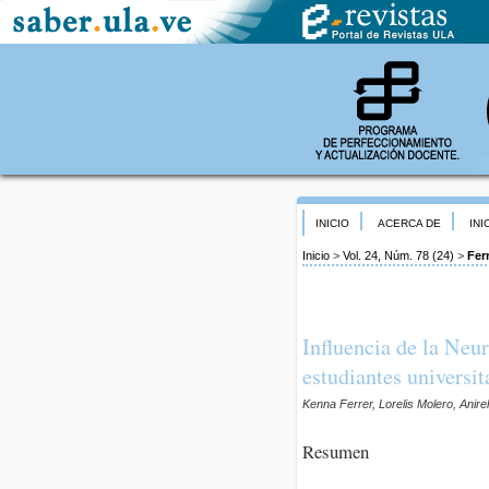
INICIO
ACERCA DE
INI
Inicio
>
Vol. 24, Núm. 78 (24)
>
Fer
Influencia de la Neu
estudiantes universi
Kenna Ferrer, Lorelis Molero, Anire
Resumen