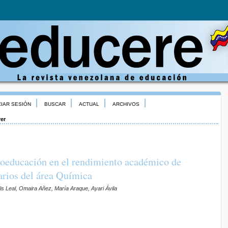
CIAR SESIÓN
BUSCAR
ACTUAL
ARCHIVOS
rer
roeducación en el rendimiento académico de
tarios del área Química
lis Leal, Omaira Añez, María Araque, Ayari Ávila