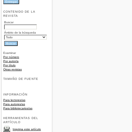
CONTENIDO DE LA
REVISTA
Buscar
Ámbito de la búsqueda
Examinar
Por número
Por autor/a
Por título
Otras revistas
TAMAÑO DE FUENTE
INFORMACIÓN
Para lectores/as
Para autores/as
Para bibliotecarios/as
HERRAMIENTAS DEL
ARTÍCULO
Imprima este artículo