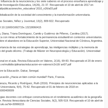
 Influencia de la neurociencia y los siete saberes en el proceso enseñanza aprendizaje y
de Investigación Educativa, 14(26), 21-37. Recuperado el 10 de abril de 2017 en
ual/publicaciones/inv_educativa/ 2010_n26/a03.pdf
lobalización de la sociedad del conocimiento y la transformación universitaria.
as Sociales, Niñez y Juventud, 13(2), 809-822. Recuperado
DOI:10.11600/1692715x.13218060415
ta, Diana; Triana Domínguez, Camilo y Gutiérrez de Piñeres, Carolina (2017).
a con miras al fortalecimiento de la permanencia estudiantil en contextos universitarios.
bre el abandono en la Educación Superior, Universidad Nacional de Córdova, Argentina.
ancia de las estrategias de aprendizaje, las inteligencias múltiples y la memoria de
o del grado décimo. (Trabajo de Máster en Neuropsicología y Educación). Universidad
ional en el aula. Revista Educación en Valores, 2(16), 69-83. Recuperado el 20 de enero
u.ve/multidisciplinarias/educacion-en-valores/v2n16/ art07.pdf
re la Educación. Dakar, Senegal.
cación ¿Hacia un bien común mundial? Paris, Francia.
 Caraza, Ricardo y Rodríguez, Ruth (2016). Principios de neurociencias aplicadas a la
 Universitaria, 9(4), 75-82. Recuperado el 01 de febrero de 2018 en
16000400009
egias docentes con enfoque constructivista en el rendimiento académico de la geografía
. Revista Venezolana de Ciencias Sociales, 9(2), 505-519. Recuperado el 10 de abril de
iculo.oa?id=30990215