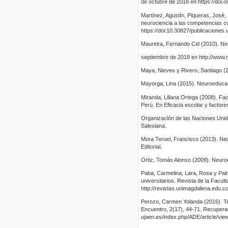
de octubre de 2018 en https://doi.
Martínez, Agustín, Piqueras, José,
neurociencia a las competencias c
https://doi:10.30827/publicaciones
Maureira, Fernando Cid (2010). Ne
septiembre de 2018 en http://www.
Maya, Nieves y Rivero, Santiago (2
Mayorga, Lina (2015). Neuroeducaci
Miranda, Liliana Ortega (2008). Fac
Perú. En Eficacia escolar y factore
Organización de las Naciones Unida
Salesiana.
Mora Teruel, Francisco (2013). Ne
Editorial.
Ortiz, Tomás Alonso (2009). Neuroc
Paba, Carmelina, Lara, Rosa y Palm
universitarios. Revista de la Facul
http://revistas.unimagdalena.edu.c
Perozo, Carmen Yolanda (2016). Teor
Encuentro, 2(17), 44-71. Recuperado
ujaen.es/index.php/ADE/article/vi