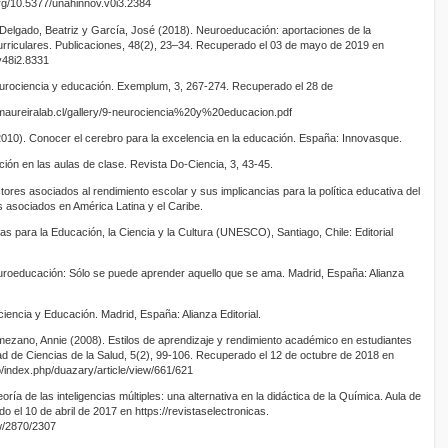
org/10.5377/unahinnov.v0i3.2384
 Delgado, Beatriz y García, José (2018). Neuroeducación: aportaciones de la
urriculares. Publicaciones, 48(2), 23–34. Recuperado el 03 de mayo de 2019 en
.v48i2.8331
urociencia y educación. Exemplum, 3, 267-274. Recuperado el 28 de
maureiralab.cl/gallery/9-neurociencia%20y%20educacion.pdf
010). Conocer el cerebro para la excelencia en la educación. España: Innovasque.
ón en las aulas de clase. Revista Do-Ciencia, 3, 43-45.
tores asociados al rendimiento escolar y sus implicancias para la política educativa del
s asociados en América Latina y el Caribe.
s para la Educación, la Ciencia y la Cultura (UNESCO), Santiago, Chile: Editorial
uroeducación: Sólo se puede aprender aquello que se ama. Madrid, España: Alianza
iencia y Educación. Madrid, España: Alianza Editorial.
ezano, Annie (2008). Estilos de aprendizaje y rendimiento académico en estudiantes
tad de Ciencias de la Salud, 5(2), 99-106. Recuperado el 12 de octubre de 2018 en
o/index.php/duazary/article/view/661/621
ía de las inteligencias múltiples: una alternativa en la didáctica de la Química. Aula de
 el 10 de abril de 2017 en https://revistaselectronicas.
ew/2870/2307