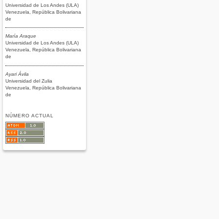
Universidad de Los Andes (ULA)
Venezuela, República Bolivariana
de
María Araque
Universidad de Los Andes (ULA)
Venezuela, República Bolivariana
de
Ayari Ávila
Universidad del Zulia
Venezuela, República Bolivariana
de
NÚMERO ACTUAL