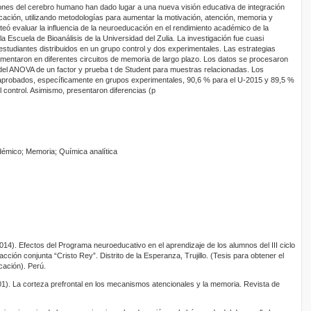
ones del cerebro humano han dado lugar a una nueva visión educativa de integración
cación, utilizando metodologías para aumentar la motivación, atención, memoria y
teó evaluar la influencia de la neuroeducación en el rendimiento académico de la
a Escuela de Bioanálisis de la Universidad del Zulia. La investigación fue cuasi
studiantes distribuidos en un grupo control y dos experimentales. Las estrategias
mentaron en diferentes circuitos de memoria de largo plazo. Los datos se procesaron
el ANOVA de un factor y prueba t de Student para muestras relacionadas. Los
probados, específicamente en grupos experimentales, 90,6 % para el U-2015 y 89,5 %
l control. Asimismo, presentaron diferencias (p
émico; Memoria; Química analítica
14). Efectos del Programa neuroeducativo en el aprendizaje de los alumnos del III ciclo
acción conjunta “Cristo Rey”. Distrito de la Esperanza, Trujillo. (Tesis para obtener el
ación). Perú.
001). La corteza prefrontal en los mecanismos atencionales y la memoria. Revista de