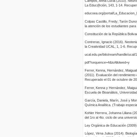
Campos, Anna Lucia (2010). Neuroc
La Educ@ción, 143, 1-14. Recupera
educoea.org/portal/La_Educacion_D
Colpas Castillo, Fredy; Tarón Dunoy
la atención de los estudiantes para 
Constitución de la República Boliva
Contreras, Ignacio (2016). Neotenia
la Creatividad UCAL, 1, 1-6. Recuper
ucal.edu.pe/bitstream/handle/uc
pdf?sequence=4&isAllolwed=y
Ferrer, Kenna, Hernández, Maiguali
(2011). Evaluación del rendimiento 
Recuperado el 01 de octubre de 20
Ferrer, Kenna y Hernández, Maigua
Escuela de Bioanálisis, Universidad
García, Daniela, Marín, José y Mor
Química Analítica. (Trabajo especia
Kohler Herrera, Johanna Liliana (2
del 1ro al 4to. ciclo de una universi
Ley Orgánica de Educación (2009)
López, Virna Julisa (2014). Biolog