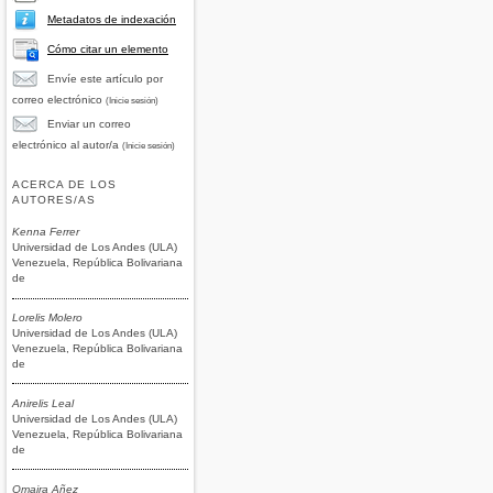
Metadatos de indexación
Cómo citar un elemento
Envíe este artículo por
correo electrónico
(Inicie sesión)
Enviar un correo
electrónico al autor/a
(Inicie sesión)
ACERCA DE LOS
AUTORES/AS
Kenna Ferrer
Universidad de Los Andes (ULA)
Venezuela, República Bolivariana
de
Lorelis Molero
Universidad de Los Andes (ULA)
Venezuela, República Bolivariana
de
Anirelis Leal
Universidad de Los Andes (ULA)
Venezuela, República Bolivariana
de
Omaira Añez