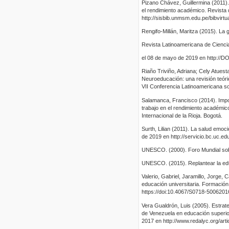
Pizano Chávez, Guillermina (2011).
el rendimiento académico. Revista 
http://sisbib.unmsm.edu.pe/bibvirt
Rengifo-Millán, Maritza (2015). La g
Revista Latinoamericana de Cienci
el 08 de mayo de 2019 en http://
Riaño Triviño, Adriana; Cely Atues
Neuroeducación: una revisión teóric
VII Conferencia Latinoamericana so
Salamanca, Francisco (2014). Import
trabajo en el rendimiento académic
Internacional de la Rioja. Bogotá.
Surth, Lilian (2011). La salud emoc
de 2019 en http://servicio.bc.uc.ed
UNESCO. (2000). Foro Mundial sob
UNESCO. (2015). Replantear la edu
Valerio, Gabriel, Jaramillo, Jorge,
educación universitaria. Formación
https://doi:10.4067/S0718-500620
Vera Gualdrón, Luis (2005). Estrat
de Venezuela en educación superior
2017 en http://www.redalyc.org/art