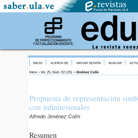
INICIO
ACERCA DE
INICIAR SESIÓN
BUSCAR
ACTU
Inicio
>
Vol. 25, Núm. 82 (25)
>
Jiménez Colín
Propuesta de representación simb
con infinitesimales
Alfredo Jiménez Colín
Resumen