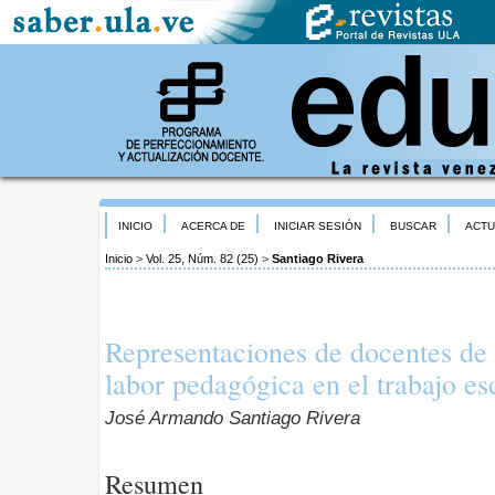
INICIO
ACERCA DE
INICIAR SESIÓN
BUSCAR
ACTU
Inicio
>
Vol. 25, Núm. 82 (25)
>
Santiago Rivera
Representaciones de docentes de 
labor pedagógica en el trabajo es
José Armando Santiago Rivera
Resumen