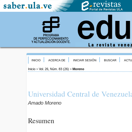
INICIO
ACERCA DE
INICIAR SESIÓN
BUSCAR
ACTU
Inicio
>
Vol. 26, Núm. 83 (26)
>
Moreno
Universidad Central de Venezuela
Amado Moreno
Resumen