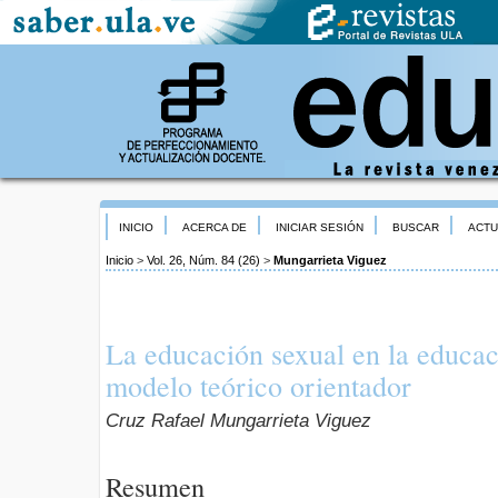
INICIO
ACERCA DE
INICIAR SESIÓN
BUSCAR
ACTU
Inicio
>
Vol. 26, Núm. 84 (26)
>
Mungarrieta Viguez
La educación sexual en la educac
modelo teórico orientador
Cruz Rafael Mungarrieta Viguez
Resumen