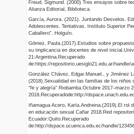
Freud, Sigmund. (2000) Tres ensayos sobre teo
Alianza Editorial, Biblioteca.
García, Aurora. (2021). Juntando Desvelos. Ed
Adolescentes. Tentativas. Instituto Superior P
Caballero”. Holguín.
Gómez, Paula.(2017).Estudios sobre propuestas
su implicancia en docentes de nivel inicial.Uni
21:Argentina.Recuperado
de:https://repositorio.uesiglo21.edu.ar/handle
González Chávez, Edgar.Manuel., y Jiménez Le
(2018).Sexualidad en las familias de los niños 
“fe y alegría” Riobamba.Octubre 2017–marzo 
2018.Recuperadode:http://dspace.unach.edu.e
Iñamagua Acero, Karla.Andreina.(2019).El rol d
en educación sexual Cañar 2018.Red repositori
Ecuador:Quito.Recuperado
de:http://dspace.ucuenca.edu.ec/handle/12345