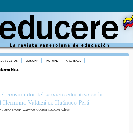
CIAR SESIÓN
BUSCAR
ACTUAL
ARCHIVOS
baren Mata
l consumidor del servicio educativo en la
l Herminio Valdizá de Huánuco-Perú
io Simón Rosas, Juvenal Auberto Oliveros Dávila