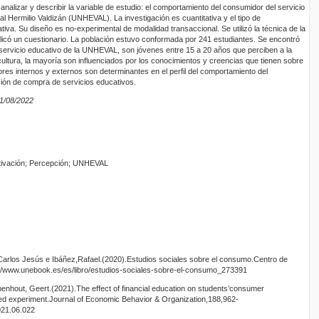
e analizar y describir la variable de estudio: el comportamiento del consumidor del servicio
l Hermilio Valdizán (UNHEVAL). La investigación es cuantitativa y el tipo de
ativa. Su diseño es no-experimental de modalidad transaccional. Se utilizó la técnica de la
icó un cuestionario. La población estuvo conformada por 241 estudiantes. Se encontró
 servicio educativo de la UNHEVAL, son jóvenes entre 15 a 20 años que perciben a la
cultura, la mayoría son influenciados por los conocimientos y creencias que tienen sobre
res internos y externos son determinantes en el perfil del comportamiento del
ión de compra de servicios educativos.
11/08/2022
otivación; Percepción; UNHEVAL
,Carlos Jesús e Ibáñez,Rafael.(2020).Estudios sociales sobre el consumo.Centro de
s://www.unebook.es/es/libro/estudios-sociales-sobre-el-consumo_273391
enhout, Geert.(2021).The effect of financial education on students’consumer
d experiment.Journal of Economic Behavior & Organization,188,962-
2021.06.022