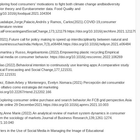
loring food consumers’ motivations to fight both climate change andbiodiversity
vior theory and Eurobarometer data. Food Quality and
rg/10.1016/j.foodqual.2021.104304
,Guadalupe,Jorge,Palacio,Andrés y Ramos, Carlos(2021).COVID-19,consumer
iterature review
calForecastingandSocialChange,173,121179.https://doi.org/10.1016/j.techfore.2021.121179
2021).Future call for policy making to speed up interdisciplinarity between natural and
countriessuchasIndia.Heliyon,7(3),e06484.https://doi.org/10.1016/j.heliyon.2021.e06484
rtina y Russo, Angeloantonio.(2022).Empowering plastic recycling:Empirical
ocial media on consumer behavior. https://doi.org/10.1016/j.resconrec.2022.106269
(2022).Behavioral intention to continuously use learning apps:A comparative study
gical Forecasting and Social Change,177,121531.
2022.121531
ndez, Edwin Arbey y Montenegro, Evelyn Xiomara.(2021) Percepción del consumidor
 olfativo como estrategia del marketing
doi.org/10.22267/rtend.212202.166
.Exploring consumer online purchase and search behavior:An FCB grid perspective.Asia
le online 29 December2021.https://doi.org/10.1016/j.apmrv.2021.10.003
erty,Anne Marie.(2022).An analytical review of market system dynamics in consumer
rom the sociology of markets.Journal of Business Research,139,1261-1274.
021.10.040
ers in the Use of Social Media in Managing the Image of Educational