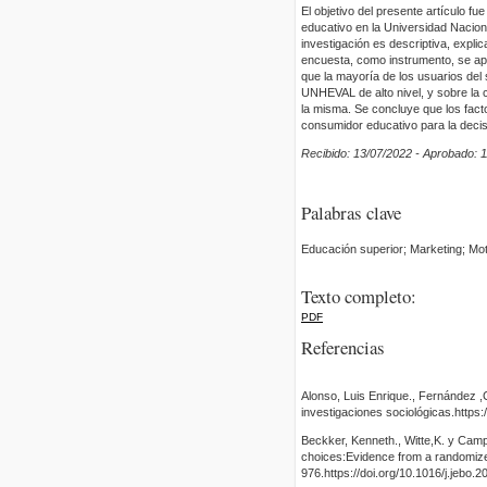
El objetivo del presente artículo fu
educativo en la Universidad Naciona
investigación es descriptiva, explic
encuesta, como instrumento, se apl
que la mayoría de los usuarios del
UNHEVAL de alto nivel, y sobre la 
la misma. Se concluye que los facto
consumidor educativo para la decis
Recibido: 13/07/2022 - Aprobado: 
Palabras clave
Educación superior; Marketing; M
Texto completo:
PDF
Referencias
Alonso, Luis Enrique., Fernández 
investigaciones sociológicas.http
Beckker, Kenneth., Witte,K. y Camp
choices:Evidence from a randomize
976.https://doi.org/10.1016/j.jebo.