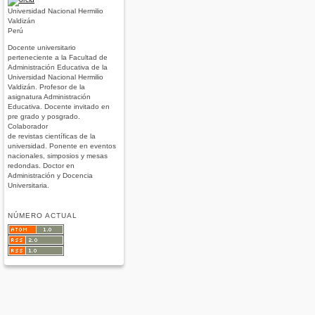
Universidad Nacional Hermilio
Valdizán
Perú
Docente universitario
perteneciente a la Facultad de
Administración Educativa de la
Universidad Nacional Hermilio
Valdizán. Profesor de la
asignatura Administración
Educativa. Docente invitado en
pre grado y posgrado.
Colaborador
de revistas científicas de la
universidad. Ponente en eventos
nacionales, simposios y mesas
redondas. Doctor en
Administración y Docencia
Universitaria.
NÚMERO ACTUAL