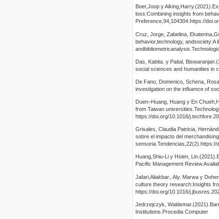
Boer,Joop y Aiking,Harry.(2021).Exp
loss:Combining insights from beha
Preference,94,104304.https://doi.o
Cruz, Jorge, Zabelina, Ekaterina
behavior,technology, andsociety:A l
andbibliometricanalysis.Technologi
Das, Kabita. y Paital, Biswaranjan.(
social sciences and humanities in 
De Fano, Domenico, Schena, Rosama
investigation on the influence of s
Duen–Huang, Huang y En Chueh,Hao.
from Taiwan universities.Technolo
https://doi.org/10.1016/j.techfore.
Grisales, Claudia Patricia, Herná
sobre el impacto del merchandising
sensoria.Tendencias,22(2).https://
Huang,Shiu-Li y Hsien, Lin.(2021)
Pacific Management Review.Availab
Jafari,Aliakbar., Aly, Marwa y Doh
culture theory research:Insights f
https://doi.org/10.1016/j.jbusres.2
Jedrzejczyk, Waldemar.(2021).Barri
Institutions.Procedia Computer