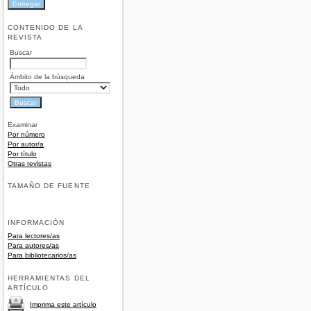
CONTENIDO DE LA
REVISTA
Buscar
Ámbito de la búsqueda
Examinar
Por número
Por autor/a
Por título
Otras revistas
TAMAÑO DE FUENTE
INFORMACIÓN
Para lectores/as
Para autores/as
Para bibliotecarios/as
HERRAMIENTAS DEL
ARTÍCULO
Imprima este artículo