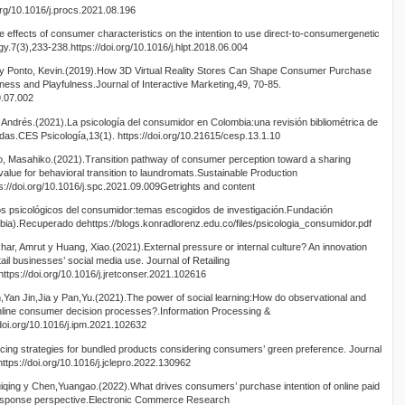
rg/10.1016/j.procs.2021.08.196
 effects of consumer characteristics on the intention to use direct-to-consumergenetic
gy.7(3),233-238.https://doi.org/10.1016/j.hlpt.2018.06.004
 y Ponto, Kevin.(2019).How 3D Virtual Reality Stores Can Shape Consumer Purchase
ness and Playfulness.Journal of Interactive Marketing,49, 70-85.
9.07.002
Andrés.(2021).La psicología del consumidor en Colombia:una revisión bibliométrica de
adas.CES Psicología,13(1). https://doi.org/10.21615/cesp.13.1.10
o, Masahiko.(2021).Transition pathway of consumer perception toward a sharing
lue for behavioral transition to laundromats.Sustainable Production
//doi.org/10.1016/j.spc.2021.09.009Getrights and content
s psicológicos del consumidor:temas escogidos de investigación.Fundación
ia).Recuperado dehttps://blogs.konradlorenz.edu.co/files/psicologia_consumidor.pdf
, Amrut y Huang, Xiao.(2021).External pressure or internal culture? An innovation
tail businesses’ social media use. Journal of Retailing
ps://doi.org/10.1016/j.jretconser.2021.102616
n Jin,Jia y Pan,Yu.(2021).The power of social learning:How do observational and
online consumer decision processes?.Information Processing &
oi.org/10.1016/j.ipm.2021.102632
cing strategies for bundled products considering consumers’ green preference. Journal
ttps://doi.org/10.1016/j.jclepro.2022.130962
iqing y Chen,Yuangao.(2022).What drives consumers’ purchase intention of online paid
esponse perspective.Electronic Commerce Research