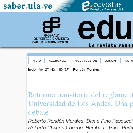
INICIO
ACERCA DE
INICIAR SESIÓN
BUSCAR
ACTU
Inicio
>
Vol. 27, Núm. 86 (27)
>
Rondón Morales
Reforma transitoria del reglament
Universidad de Los Andes. Una p
debate
Roberto Rondón Morales, Dante Pino Pascucci
Roberto Chacón Chacón, Humberto Ruiz, Pedr