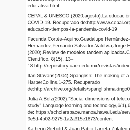
educativa.html
CEPAL & UNESCO.(2020,agosto).La educación 
COVID-19. Recuperado de:http://www.cepal.org
educacion-tiempos-la-pandemia-covid-19
Facunda Cortés-Aquino,Guadalupe Hernández-V
Hernandez,Fernando Salvador-Valdivia,Jorge
(2020).Review de modelos tandem aplicados.Ci
Científico, 8(15), 13–
18.http://repository.uaeh.edu.mx/revistas/index
Ilan Stavans(2004).Spanglish: The making of 
HarperCollins.1-275. Recuperado
de:http://archive.org/details/spanglishmaking
Julia A.Belz(2002).“Social dimensions of teleco
study” Language learning and technology,6(1)
de: https://scholarspace.manoa.hawaii.edu/ser
9e5d-4b02-9275-1a2a315e1673/content
Katherin Siebold & Juan Pablo Larreta Zulategu