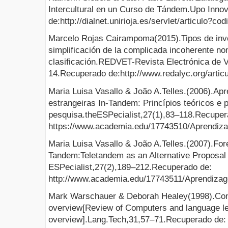
Intercultural en un Curso de Tándem.Upo Inn
de:http://dialnet.unirioja.es/servlet/articulo?c
Marcelo Rojas Cairampoma(2015).Tipos de inve
simplificación de la complicada incoherente no
clasificación.REDVET-Revista Electrónica de Ve
14.Recuperado de:http://www.redalyc.org/arti
Maria Luisa Vasallo & João A.Telles.(2006).Ap
estrangeiras In-Tandem: Princípios teóricos e 
pesquisa.theESPecialist,27(1),83–118.Recuper
https://www.academia.edu/17743510/Apren
Maria Luisa Vasallo & João A.Telles.(2007).For
Tandem:Teletandem as an Alternative Proposal i
ESPecialist,27(2),189–212.Recuperado de:
http://www.academia.edu/17743511/Aprendi
Mark Warschauer & Deborah Healey(1998).Com
overview[Review of Computers and language le
overview].Lang.Tech,31,57–71.Recuperado de: