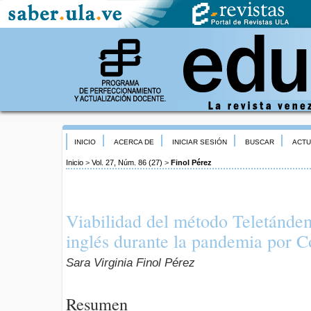
INICIO
ACERCA DE
INICIAR SESIÓN
BUSCAR
ACTU
Inicio
>
Vol. 27, Núm. 86 (27)
>
Finol Pérez
Viabilidad del método Teletánde
inglés durante la pandemia por C
Sara Virginia Finol Pérez
Resumen