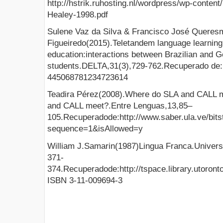
http://hstrik.ruhosting.nl/wordpress/wp-conten
Healey-1998.pdf
Sulene Vaz da Silva & Francisco José Queres
Figueiredo(2015).Teletandem language learning 
education:interactions between Brazilian and 
students.DELTA,31(3),729-762.Recuperado de:ht
445068781234723614
Teadira Pérez(2008).Where do SLA and CALL 
and CALL meet?.Entre Lenguas,13,85–
105.Recuperadode:http://www.saber.ula.ve/bits
sequence=1&isAllowed=y
William J.Samarin(1987)Lingua Franca.Univers
371-
374.Recuperadode:http://tspace.library.utor
ISBN 3-11-009694-3