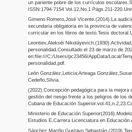
un pariente pobre de los currículos escolare
ISSN:1794-7154 Vol.12,No.1 Págs.211-220.Uni
Gimeno Romero,José Vicente.(2014).La audició
secundaria obligatoria en la provincia de valenc
curricular en los libros de texto.Tesis doctora
Leontiev,Alekséi Nikoláyevich.(1930).Actividad
personalidad.Consultado el 23 de marzo de 20
en:file:///C:/Users/pc23456/AppData/Local/Tem
personalidad.pdf.
León González,Leticia;Arteaga González,Susa
Cedeño,Silvia.
(2022).Concepción pedagógica para la mejora de
gestión del riesgo frente a los peligros de los 
Cubana de Educación Superior.vol.41,n.2,23.C
Ministerio de Educación Superior(2016).Modelo
Estudios E.Carrera Licenciatura en Educación A
Sánchez Mariño,Gustavo Sebastián.(2019).Teor