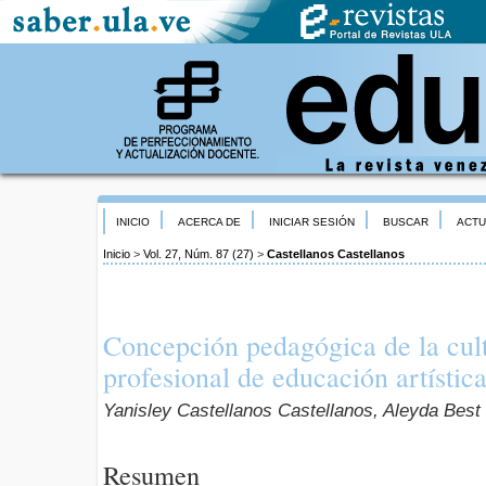
INICIO
ACERCA DE
INICIAR SESIÓN
BUSCAR
ACTU
Inicio
>
Vol. 27, Núm. 87 (27)
>
Castellanos Castellanos
Concepción pedagógica de la cult
profesional de educación artístic
Yanisley Castellanos Castellanos, Aleyda Best 
Resumen