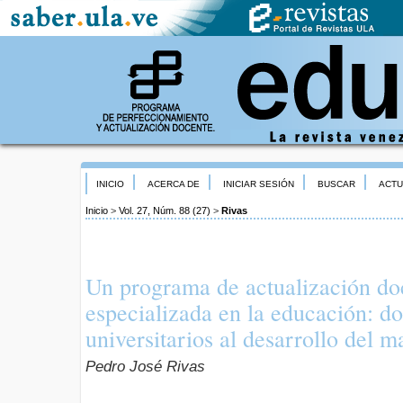
INICIO
ACERCA DE
INICIAR SESIÓN
BUSCAR
ACTU
Inicio
>
Vol. 27, Núm. 88 (27)
>
Rivas
Un programa de actualización doc
especializada en la educación: do
universitarios al desarrollo del 
Pedro José Rivas