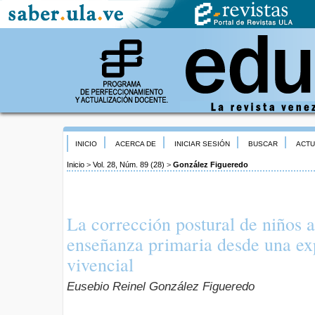
INICIO
ACERCA DE
INICIAR SESIÓN
BUSCAR
ACTU
Inicio
>
Vol. 28, Núm. 89 (28)
>
González Figueredo
La corrección postural de niños a
enseñanza primaria desde una ex
vivencial
Eusebio Reinel González Figueredo