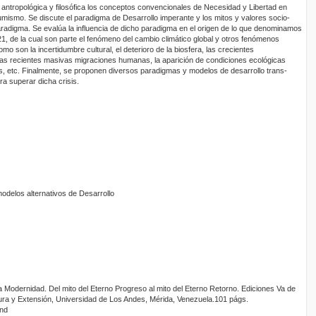
antropológica y filosófica los conceptos convencionales de Necesidad y Libertad en
mismo. Se discute el paradigma de Desarrollo imperante y los mitos y valores socio-
radigma. Se evalúa la influencia de dicho paradigma en el origen de lo que denominamos
 21, de la cual son parte el fenómeno del cambio climático global y otros fenómenos
o son la incertidumbre cultural, el deterioro de la biosfera, las crecientes
as recientes masivas migraciones humanas, la aparición de condiciones ecológicas
, etc. Finalmente, se proponen diversos paradigmas y modelos de desarrollo trans-
a superar dicha crisis.
delos alternativos de Desarrollo
a Modernidad. Del mito del Eterno Progreso al mito del Eterno Retorno. Ediciones Va de
ura y Extensión, Universidad de Los Andes, Mérida, Venezuela.101 págs.
and