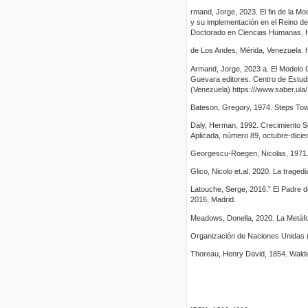
rmand, Jorge, 2023. El fin de la M
y su implementación en el Reino de
Doctorado en Ciencias Humanas,
de Los Andes, Mérida, Venezuela. 
Armand, Jorge, 2023 a. El Modelo
Guevara editores. Centro de Estudio
(Venezuela) https:///www.saber.ul
Bateson, Gregory, 1974. Steps Tow
Daly, Herman, 1992. Crecimiento So
Aplicada, número 89, octubre-dicie
Georgescu-Roegen, Nicolas, 1971.
Glico, Nicolo et.al. 2020. La trage
Latouche, Serge, 2016.” El Padre de
2016, Madrid.
Meadows, Donella, 2020. La Metáfor
Organización de Naciones Unidas (
Thoreau, Henry David, 1854. Walde