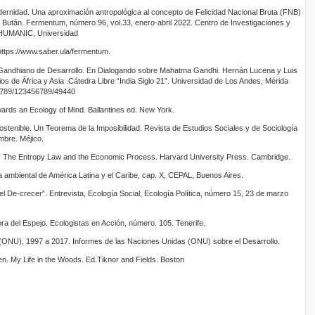
odernidad. Una aproximación antropológica al concepto de Felicidad Nacional Bruta (FNB)
 Bután. Fermentum, número 96, vol.33, enero-abril 2022. Centro de Investigaciones y
 HUMANIC, Universidad
https://www.saber.ula/fermentum.
 Gandhiano de Desarrollo. En Dialogando sobre Mahatma Gandhi. Hernán Lucena y Luis
s de África y Asia .Cátedra Libre “India Siglo 21”. Universidad de Los Andes, Mérida
a/789/123456789/49440
ards an Ecology of Mind. Ballantines ed. New York.
stenible. Un Teorema de la Imposibilidad. Revista de Estudios Sociales y de Sociología
mbre. Méjico.
 The Entropy Law and the Economic Process. Harvard University Press. Cambridge.
dia ambiental de América Latina y el Caribe, cap. X, CEPAL, Buenos Aires.
l De-crecer”. Entrevista, Ecología Social, Ecología Política, número 15, 23 de marzo
a del Espejo. Ecologistas en Acción, número. 105. Tenerife.
ONU), 1997 a 2017. Informes de las Naciones Unidas (ONU) sobre el Desarrollo.
n. My Life in the Woods. Ed.Tiknor and Fields. Boston