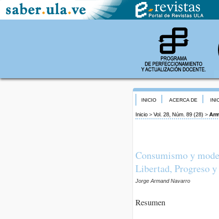
INICIO
ACERCA DE
INI
Inicio
>
Vol. 28, Núm. 89 (28)
>
Arm
Consumismo y modern
Libertad, Progreso y
Jorge Armand Navarro
Resumen