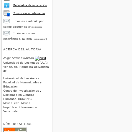
Metadatos de indexación
Cómo citar un elemento
Envíe este artículo por
correo electrónico
(Inicie sesión)
Enviar un correo
electrónico al autor/a
(Inicie sesión)
ACERCA DEL AUTOR/A
Jorge Armand Navarro
Universidad de Los Andes (ULA)
Venezuela, República Bolivariana
de
Universidad de Los Andes
Facultad de Humanidades y
Educación
Centro de Investigaciones y
Doctorado en Ciencias
Humanas, HUMANIC
Mérida, edo. Mérida
República Bolivariana de
Venezuela
NÚMERO ACTUAL