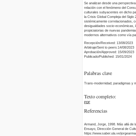
Se analizan desde una perspectiva 
relación con el fenómeno del Consu
culturales subyacentes en dicho pa
la Crisis Global Compleja del Siglo
sistémicamente correlacionados, com
desigualdades socio-económicas, l
propiciatorias de nuevas pandemias
modernos alternativos como vía par
Recepción/Received: 13/08/2023
Arbitraje/Sent to peers:14/08/2023
Aprobación/Approved: 15/09/2023
Publicado/Published: 15/01/2024
Palabras clave
Trans-modernidad; paradigmas y mo
Texto completo:
PDF
Referencias
Armand, Jorge, 1998. Más allá de l
Ensayo, Dirección General de Cult
https://www.saber.ula.ve/jorgearm