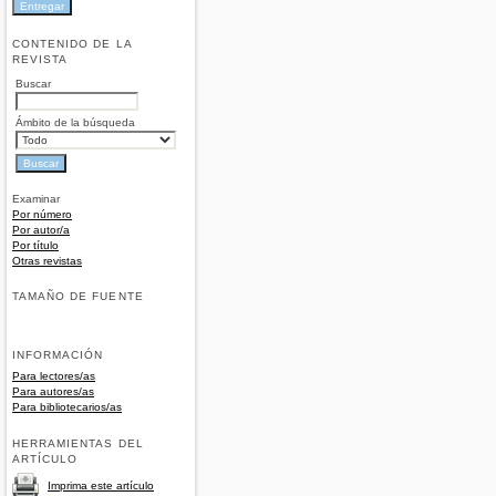
CONTENIDO DE LA
REVISTA
Buscar
Ámbito de la búsqueda
Examinar
Por número
Por autor/a
Por título
Otras revistas
TAMAÑO DE FUENTE
INFORMACIÓN
Para lectores/as
Para autores/as
Para bibliotecarios/as
HERRAMIENTAS DEL
ARTÍCULO
Imprima este artículo