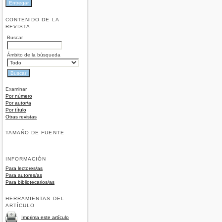
CONTENIDO DE LA
REVISTA
Buscar
Ámbito de la búsqueda
Examinar
Por número
Por autor/a
Por título
Otras revistas
TAMAÑO DE FUENTE
INFORMACIÓN
Para lectores/as
Para autores/as
Para bibliotecarios/as
HERRAMIENTAS DEL
ARTÍCULO
Imprima este artículo