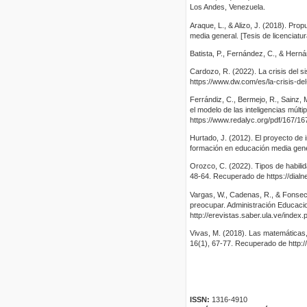
Los Andes, Venezuela.
Araque, L., & Alizo, J. (2018). Pro
media general. [Tesis de licenciatu
Batista, P., Fernández, C., & Herná
Cardozo, R. (2022). La crisis del
https://www.dw.com/es/la-crisis-d
Ferrándiz, C., Bermejo, R., Sainz, 
el modelo de las inteligencias múlt
https://www.redalyc.org/pdf/167/1
Hurtado, J. (2012). El proyecto de 
formación en educación media gener
Orozco, C. (2022). Tipos de habil
48-64. Recuperado de https://dialne
Vargas, W., Cadenas, R., & Fonseca
preocupar. Administración Educaci
http://erevistas.saber.ula.ve/index
Vivas, M. (2018). Las matemáticas
16(1), 67-77. Recuperado de http:/
ISSN:
1316-4910