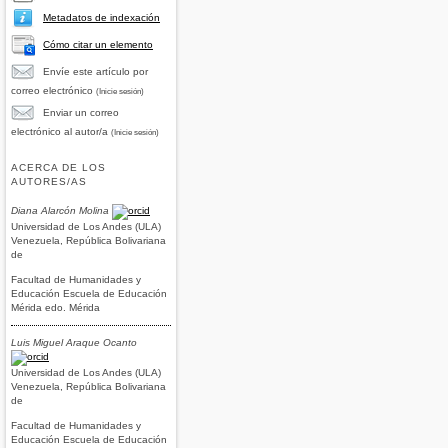
Metadatos de indexación
Cómo citar un elemento
Envíe este artículo por
correo electrónico
(Inicie sesión)
Enviar un correo
electrónico al autor/a
(Inicie sesión)
ACERCA DE LOS
AUTORES/AS
Diana Alarcón Molina
Universidad de Los Andes (ULA)
Venezuela, República Bolivariana
de
Facultad de Humanidades y
Educación Escuela de Educación
Mérida edo. Mérida
Luis Miguel Araque Ocanto
Universidad de Los Andes (ULA)
Venezuela, República Bolivariana
de
Facultad de Humanidades y
Educación Escuela de Educación