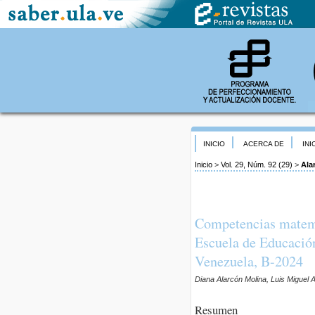
INICIO
ACERCA DE
INI
Inicio
>
Vol. 29, Núm. 92 (29)
>
Ala
Competencias matemát
Escuela de Educació
Venezuela, B-2024
Diana Alarcón Molina, Luis Migue
Resumen