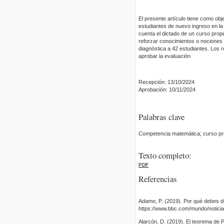
El presente artículo tiene como ob
estudiantes de nuevo ingreso en la
cuenta el dictado de un curso prop
reforzar conocimientos o nociones 
diagnóstica a 42 estudiantes. Los 
aprobar la evaluación
Recepción: 13/10/2024
Aprobación: 10/11/2024
Palabras clave
Competencia matemática; curso pro
Texto completo:
PDF
Referencias
Adamo, P. (2019). Por qué debes d
https://www.bbc.com/mundo/notici
Alarcón, D. (2019). El teorema de Pi