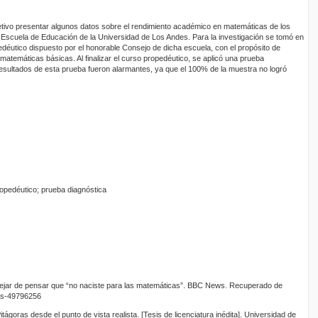
jetivo presentar algunos datos sobre el rendimiento académico en matemáticas de los
 Escuela de Educación de la Universidad de Los Andes. Para la investigación se tomó en
edéutico dispuesto por el honorable Consejo de dicha escuela, con el propósito de
matemáticas básicas. Al finalizar el curso propedéutico, se aplicó una prueba
resultados de esta prueba fueron alarmantes, ya que el 100% de la muestra no logró
pedéutico; prueba diagnóstica
ejar de pensar que “no naciste para las matemáticas”. BBC News. Recuperado de
as-49796256
tágoras desde el punto de vista realista. [Tesis de licenciatura inédita]. Universidad de