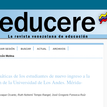
CIAR SESIÓN
BUSCAR
ACTUAL
ARCHIVOS
rcón Molina
icas de los estudiantes de nuevo ingreso a la
n de la Universidad de Los Andes. Mérida-
l Araque Ocanto, Ruth Nohemí Tempo Rangel, José Gregorio Fonseca Ruíz