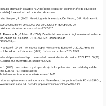
puesta de orientación didáctica “E-A polígonos regulares” en primer año de educación
ra inédita]. Universidad de Los Andes, Venezuela.
ndez Sampieri, R. (2003). Metodología de la investigación. México, D.F.: McGraw-Hill.
 sistema educativo en Venezuela. DW en Castellano. Recuperado de
el-sistema-educativo-en-venezuela/a-63989657
M., Ferrando, M., & Prieto, M. (2008). Estudio del razonamiento lógico-matemático desde
iples. Anales de Psicología, 24(2), 213-222.Recuperado de
6711589005.pdf
investigación (7ª ed.). Venezuela: Sypal. Ministerio de Educación. (2017). Áreas de
al. Ministerio de Educación. (2022). Énfasis curriculares 2022-2023.
idades del pensamiento lógico desarrollado en estudiantes de básica. REDHECS, 30(20),
t.unirioja.es/servlet/articulo?codigo=9267233
, J. (2023). La enseñanza y el aprendizaje de los polinomios: una realidad que debe
onal, (13), 63-76. Recuperado de
.php/administracioneducacional/article/view/19488
, algunas aplicaciones y su importancia. Matemática: Una publicación de FCNM-ESPOL,
/www.revistas.espol.edu.ec/index.php/matematica/article/view/435/329