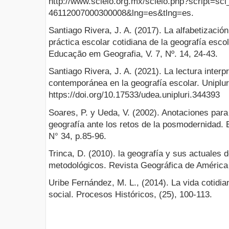
http://www.scielo.org.mx/scielo.php?script=sc
46112007000300008&lng=es&tlng=es.
Santiago Rivera, J. A. (2017). La alfabetizació
práctica escolar cotidiana de la geografía escol
Educação em Geografia, V. 7, Nº. 14, 24-43.
Santiago Rivera, J. A. (2021). La lectura interp
contemporánea en la geografía escolar. Uniplur
https://doi.org/10.17533/udea.unipluri.344393
Soares, P. y Ueda, V. (2002). Anotaciones para
geografía ante los retos de la posmodernidad. 
N° 34, p.85-96.
Trinca, D. (2010). la geografía y sus actuales 
metodológicos. Revista Geográfica de América 
Uribe Fernández, M. L., (2014). La vida cotid
social. Procesos Históricos, (25), 100-113.