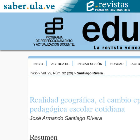
INICIO
ACERCA DE
INICIAR SESIÓN
BUSCAR
ACTU
Inicio
>
Vol. 29, Núm. 92 (29)
>
Santiago Rivera
Realidad geográfica, el cambio e
pedagógica escolar cotidiana
José Armando Santiago Rivera
Resumen