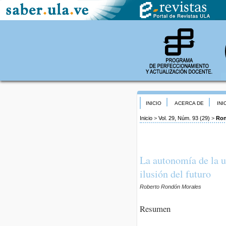
INICIO
ACERCA DE
INI
Inicio
>
Vol. 29, Núm. 93 (29)
>
Ron
La autonomía de la u
ilusión del futuro
Roberto Rondón Morales
Resumen