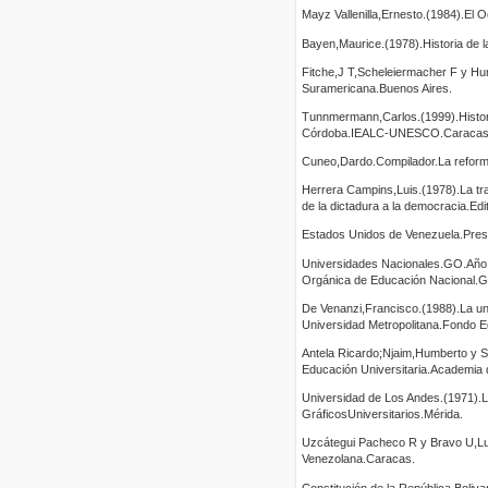
Mayz Vallenilla,Ernesto.(1984).El 
Bayen,Maurice.(1978).Historia de 
Fitche,J T,Scheleiermacher F y Hum
Suramericana.Buenos Aires.
Tunnmermann,Carlos.(1999).Histori
Córdoba.IEALC-UNESCO.Caracas
Cuneo,Dardo.Compilador.La reforma
Herrera Campins,Luis.(1978).La tra
de la dictadura a la democracia.Ed
Estados Unidos de Venezuela.Presi
Universidades Nacionales.GO.Año
Orgánica de Educación Nacional.G
De Venanzi,Francisco.(1988).La un
Universidad Metropolitana.Fondo Ed
Antela Ricardo;Njaim,Humberto y S
Educación Universitaria.Academia 
Universidad de Los Andes.(1971).L
GráficosUniversitarios.Mérida.
Uzcátegui Pacheco R y Bravo U,Lui
Venezolana.Caracas.
Constitución de la República Boliv