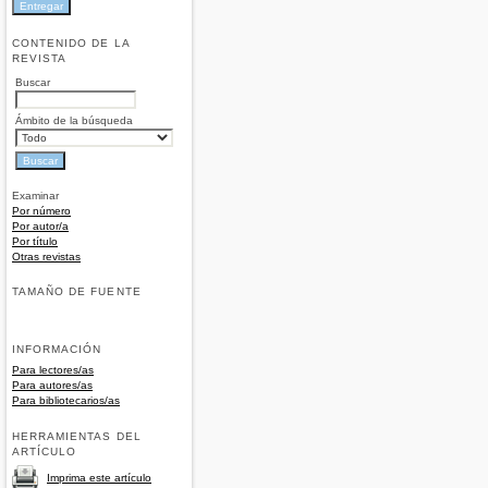
CONTENIDO DE LA
REVISTA
Buscar
Ámbito de la búsqueda
Examinar
Por número
Por autor/a
Por título
Otras revistas
TAMAÑO DE FUENTE
INFORMACIÓN
Para lectores/as
Para autores/as
Para bibliotecarios/as
HERRAMIENTAS DEL
ARTÍCULO
Imprima este artículo