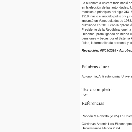
La autonomía universitaria nació co
en la elección de las autoridades. 
modelos a principios del siglo XIX.
1918, nació el modelo político y ju
implantó en Venezuela desde 1958. 
culminado en 2010, con la aplicaci
Presidente de la República, que ha
Decanos, promulgando de hecho un 
pensiones y becas por el Sistema P
físico, la formación de personal y l
Recepción: 08/03/2025 - Aprobac
Palabras clave
Autonomía; Anti autonomía; Univer
Texto completo:
PDF
Referencias
Rondón M,Roberto.(2005).La Univer
Cárdenas,Antonio Luis.El concepto
Universitarios.Mérida.2004