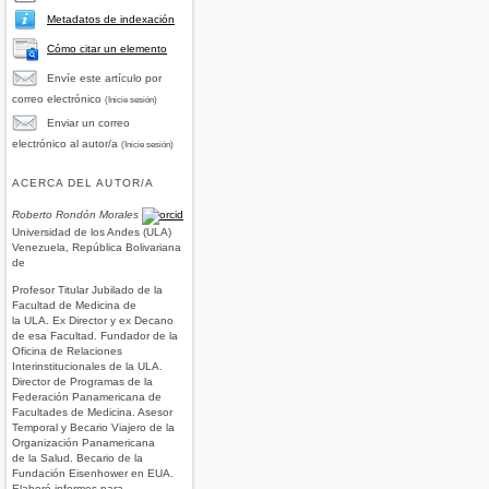
Metadatos de indexación
Cómo citar un elemento
Envíe este artículo por
correo electrónico
(Inicie sesión)
Enviar un correo
electrónico al autor/a
(Inicie sesión)
ACERCA DEL AUTOR/A
Roberto Rondón Morales
Universidad de los Andes (ULA)
Venezuela, República Bolivariana
de
Profesor Titular Jubilado de la
Facultad de Medicina de
la ULA. Ex Director y ex Decano
de esa Facultad. Fundador de la
Oficina de Relaciones
Interinstitucionales de la ULA.
Director de Programas de la
Federación Panamericana de
Facultades de Medicina. Asesor
Temporal y Becario Viajero de la
Organización Panamericana
de la Salud. Becario de la
Fundación Eisenhower en EUA.
Elaboró informes para