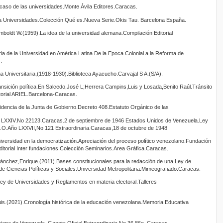
Ocaso de las universidades.Monte Ávila Editores.Caracas.
la Universidades.Colección Qué es.Nueva Serie.Okis Tau. Barcelona España.
boldt W.(1959).La idea de la universidad alemana.Compilación Editorial
a de la Universidad en América Latina.De la Epoca Colonial a la Reforma de
.
 Universitaria,(1918-1930).Biblioteca Ayacucho.Carvajal S A.(S/A).
nsición política.En Salcedo,José L;Herrera Campins,Luis y Losada,Benito Raúl.Tránsito
itorial ARIEL.Barcelona-Caracas.
dencia de la Junta de Gobierno.Decreto 408.Estatuto Orgánico de las
 LXXIV.No 22123.Caracas.2 de septiembre de 1946 Estados Unidos de Venezuela.Ley
.O.Año LXXVII,No 121 Extraordinaria.Caracas,18 de octubre de 1948
iversidad en la democratización.Apreciación del proceso político venezolano.Fundación
itorial Inter fundaciones.Colección Seminarios.Area Gráfica.Caracas.
ánchez,Enrique.(2011).Bases constitucionales para la redacción de una Ley de
de Ciencias Políticas y Sociales.Universidad Metropolitana.Mimeografiado.Caracas.
ey de Universidades y Reglamentos en materia electoral.Talleres
s.(2021).Cronología histórica de la educación venezolana.Memoria Educativa
ariana de Venezuela. Gaceta Oficial Extraordinaria No 36.86o. Caracas.