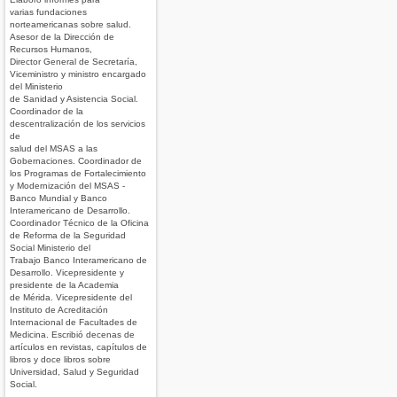
varias fundaciones
norteamericanas sobre salud.
Asesor de la Dirección de
Recursos Humanos,
Director General de Secretaría,
Viceministro y ministro encargado
del Ministerio
de Sanidad y Asistencia Social.
Coordinador de la
descentralización de los servicios
de
salud del MSAS a las
Gobernaciones. Coordinador de
los Programas de Fortalecimiento
y Modernización del MSAS -
Banco Mundial y Banco
Interamericano de Desarrollo.
Coordinador Técnico de la Oficina
de Reforma de la Seguridad
Social Ministerio del
Trabajo Banco Interamericano de
Desarrollo. Vicepresidente y
presidente de la Academia
de Mérida. Vicepresidente del
Instituto de Acreditación
Internacional de Facultades de
Medicina. Escribió decenas de
artículos en revistas, capítulos de
libros y doce libros sobre
Universidad, Salud y Seguridad
Social.