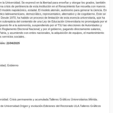
n la Universidad. Se expresó en la libertad para enseñar y otorgar los grados, también
Una crisis de pertinencia de esta institución en el Renacimiento fue resuelta con nuevos
 El modelo napoleónico, estadal. El modelo alemán, autónomo para generar la ciencia. En
rídico latinoamericano, democrático, representativo, alternativo y de cogobierno. Este se
Desde 1970, ha habido un proceso de limitación de esta esencia universitaria, que ha
ón subrepticia del contenido de una Ley de Educación Universitaria no promulgada por el
 puesto fin a la autonomía, suspendiendo por el TSJ las elecciones de Autoridades y
Reglamento Electoral Nacional; y por el gobierno, pagando directamente salarios,
atria, y asumiendo con entes nacionales, la adquisición de equipos, el mantenimiento
os servicios sociales.
ión: 11/04/2025
sidad; Gobierno
sidad. Crisis permanente y acumulada.Talleres Gráficos Universitarios.Mérida.
 de Universidad.Origen y evolución.Ediciones del Rectorado ULA.Talleres Gráficos