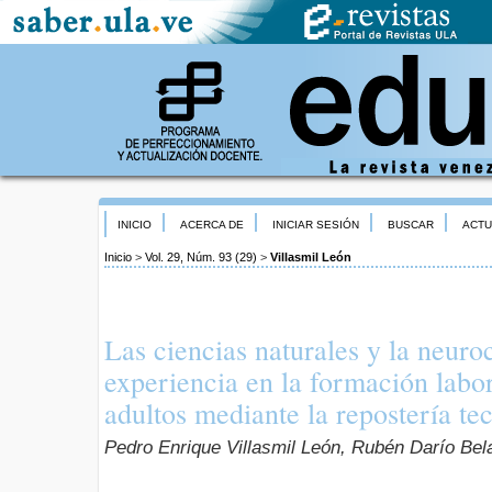
INICIO
ACERCA DE
INICIAR SESIÓN
BUSCAR
ACTU
Inicio
>
Vol. 29, Núm. 93 (29)
>
Villasmil León
Las ciencias naturales y la neuro
experiencia en la formación labor
adultos mediante la repostería t
Pedro Enrique Villasmil León, Rubén Darío Be