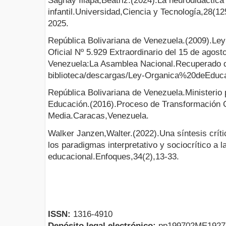
Sagñay Illapa,Beatriz.(2024).La neurodidáctica 
infantil.Universidad,Ciencia y Tecnología,28(1
2025.
República Bolivariana de Venezuela.(2009).Le
Oficial Nº 5.929 Extraordinario del 15 de agost
Venezuela:La Asamblea Nacional.Recuperado de
biblioteca/descargas/Ley-Organica%20deEduca
República Bolivariana de Venezuela.Ministerio 
Educación.(2016).Proceso de Transformación C
Media.Caracas,Venezuela.
Walker Janzen,Walter.(2022).Una síntesis crít
los paradigmas interpretativo y sociocrítico a l
educacional.Enfoques,34(2),13-33.
ISSN:
1316-4910
Depósito legal electrónico:
pp199702ME192