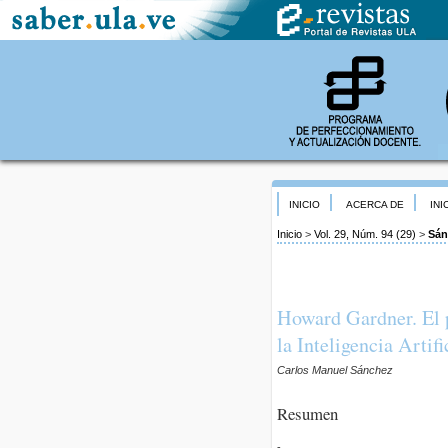
INICIO
ACERCA DE
INI
Inicio
>
Vol. 29, Núm. 94 (29)
>
Sán
Howard Gardner. El pa
la Inteligencia Artifi
Carlos Manuel Sánchez
Resumen
-