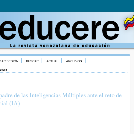
CIAR SESIÓN
BUSCAR
ACTUAL
ARCHIVOS
chez
dre de las Inteligencias Múltiples ante el reto de
cial (IA)