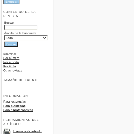
CONTENIDO DE LA
REVISTA
Buscar
Ámbito de la búsqueda
Examinar
Por número
Por autor/a
Por título
Otras revistas
TAMAÑO DE FUENTE
INFORMACIÓN
Para lectores/as
Para autores/as
Para bibliotecarios/as
HERRAMIENTAS DEL
ARTÍCULO
Imprima este artículo