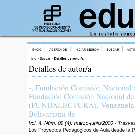
INICIO
ACERCA DE
INICIAR SESIÓN
BUSCAR
ACTU
Inicio
>
Buscar
>
Detalles de autor/a
Detalles de autor/a
-, Fundación Comisión Nacional 
Fundación Comisión Nacional de
(FUNDALECTURA), Venezuela, 
Bolivariana de
Vol. 4, Núm. 09 (4): marzo-junio/2000
- Trasvas
Los Proyectos Pedagógicos de Aula desde la P