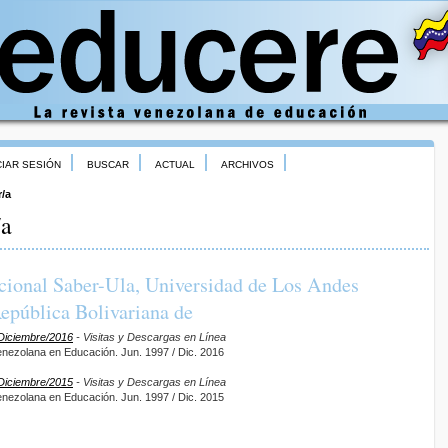
CIAR SESIÓN
BUSCAR
ACTUAL
ARCHIVOS
r/a
/a
tucional Saber-Ula, Universidad de Los Andes
epública Bolivariana de
-Diciembre/2016
- Visitas y Descargas en Línea
enezolana en Educación. Jun. 1997 / Dic. 2016
-Diciembre/2015
- Visitas y Descargas en Línea
enezolana en Educación. Jun. 1997 / Dic. 2015