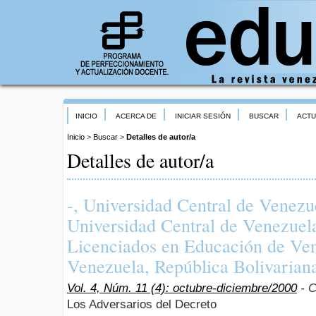
INICIO
ACERCA DE
INICIAR SESIÓN
BUSCAR
ACTU
Inicio
>
Buscar
>
Detalles de autor/a
Detalles de autor/a
-, Universidad Central de Venez
Universidad Central de Venezue
Licenciados en Educación de Ve
Venezuela, República Bolivarian
Vol. 4, Núm. 11 (4): octubre-diciembre/2000
- C
Los Adversarios del Decreto