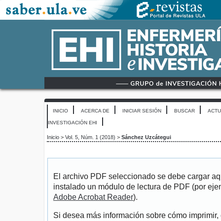
INICIO
ACERCA DE
INICIAR SESIÓN
BUSCAR
ACTU
INVESTIGACIÓN EHI
Inicio
>
Vol. 5, Núm. 1 (2018)
>
Sánchez Uzcátegui
El archivo PDF seleccionado se debe cargar aqu
instalado un módulo de lectura de PDF (por eje
Adobe Acrobat Reader
).
Si desea más información sobre cómo imprimir, 