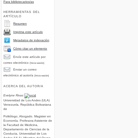
Para bibliotecarios/as
HERRAMIENTAS DEL
ARTÍCULO
Resumen
Imprima este artículo
Metadatos de indexación
Cómo citar un elemento
Envíe este artículo por
correo electrónico
(Inicie sesión)
Enviar un correo
electrónico al autor/a
(Inicie sesión)
ACERCA DEL AUTOR/A
Evelyne Rivas
Universidad de Los Andes (ULA)
Venezuela, República Bolivariana
de
Politólogo, Abogado. Magister en
Economía. Profesora Asistente de
la Facultad de Medicina,
Departamento de Ciencias de la
Conducta, Universidad de Los
Andes (ULA). Miembro del Grupo