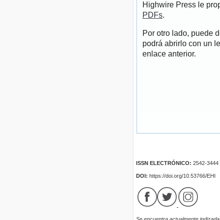
Highwire Press le pro
PDFs
.
Por otro lado, puede 
podrá abrirlo con un l
enlace anterior.
ISSN ELECTRÓNICO:
2542-3444
DOI:
https://doi.org/10.53766/EHI
Se encuentra actualmente indizada